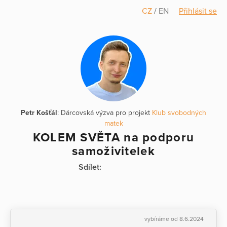
CZ
/
EN
Přihlásit se
Petr Košťál
: Dárcovská výzva pro projekt
Klub svobodných
matek
KOLEM SVĚTA na podporu
samoživitelek
Sdílet:
vybíráme od 8.6.2024