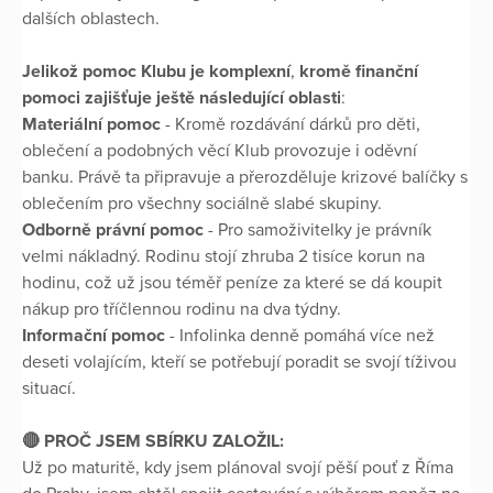
dalších oblastech.
Jelikož
pomoc
Klubu
je
komplexní
,
kromě
finanční
pomoci
zajišťuje
ještě
následující
oblasti
:
Materiální
pomoc
- Kromě rozdávání dárků pro děti,
oblečení a podobných věcí Klub provozuje i oděvní
banku. Právě ta připravuje a přerozděluje krizové balíčky s
oblečením pro všechny sociálně slabé skupiny.
Odborně
právní
pomoc
- Pro samoživitelky je právník
velmi nákladný. Rodinu stojí zhruba 2 tisíce korun na
hodinu, což už jsou téměř peníze za které se dá koupit
nákup pro tříčlennou rodinu na dva týdny.
Informační
pomoc
- Infolinka denně pomáhá více než
deseti volajícím, kteří se potřebují poradit se svojí tíživou
situací.
🔴 PROČ JSEM SBÍRKU ZALOŽIL:
Už po maturitě, kdy jsem plánoval svojí pěší pouť z Říma