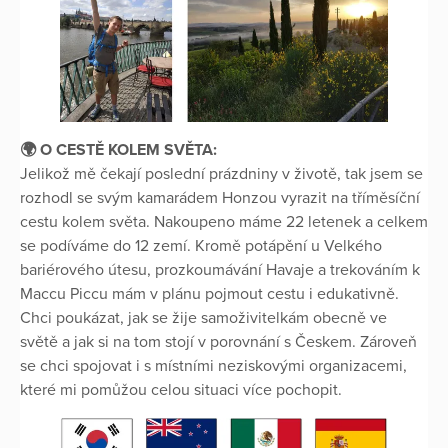
🌍 O CESTĚ KOLEM SVĚTA:
Jelikož mě čekají poslední prázdniny v životě, tak jsem se
rozhodl se svým kamarádem Honzou vyrazit na tříměsíční
cestu kolem světa. Nakoupeno máme 22 letenek a celkem
se podíváme do 12 zemí. Kromě potápění u Velkého
bariérového útesu, prozkoumávání Havaje a trekováním k
Maccu Piccu mám v plánu pojmout cestu i edukativně.
Chci poukázat, jak se žije samoživitelkám obecně ve
světě a jak si na tom stojí v porovnání s Českem. Zároveň
se chci spojovat i s místními neziskovými organizacemi,
které mi pomůžou celou situaci více pochopit.