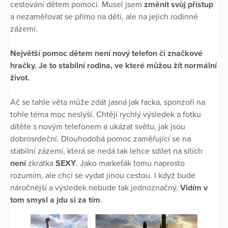
cestování dětem pomoci. Musel jsem
změnit svůj přístup
a nezaměřovat se přímo na děti, ale na jejich rodinné
zázemí.
Největší pomoc dětem není nový telefon či značkové
hračky. Je to stabilní rodina, ve které můžou žít normální
život.
Ač se tahle věta může zdát jasná jak facka, sponzoři na
tohle téma moc neslyší. Chtějí rychlý výsledek a fotku
dítěte s novým telefonem a ukázat světu, jak jsou
dobrosrdeční. Dlouhodobá pomoc zaměřující se na
stabilní zázemí, která se nedá tak lehce sdílet na sítích
není
zkrátka
SEXY
. Jako markeťák tomu naprosto
rozumím, ale chci se vydat jinou cestou. I když bude
náročnější a výsledek nebude tak jednoznačný.
Vidím v
tom smysl a jdu si za tím
.