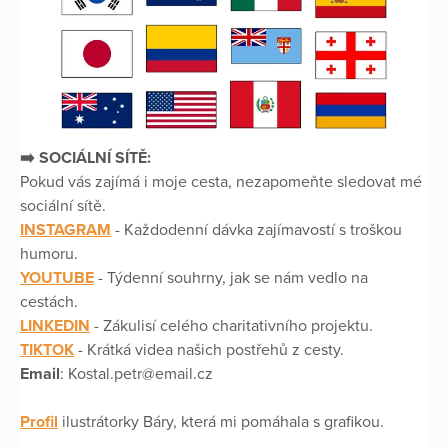
➡️ SOCIÁLNÍ SÍTĚ:
Pokud vás zajímá i moje cesta, nezapomeňte sledovat mé
sociální sítě.
INSTAGRAM
- Každodenní dávka zajímavostí s troškou
humoru.
YOUTUBE
- Týdenní souhrny, jak se nám vedlo na
cestách.
LINKEDIN
- Zákulisí celého charitativního projektu.
TIKTOK
- Krátká videa našich postřehů z cesty.
Email
: Kostal.petr@email.cz
Profil
ilustrátorky Báry, která mi pomáhala s grafikou.