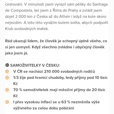
cestování. V minulosti jsem vyrazil sám pěšky do Santiaga
de Compostela, šel jsem z Říma do Prahy a zvládl jsem
dojet 2 000 km z Česka až do Athén i když na kole skoro
nejezdím. A toto léto vyrážím kolem světa, abych podpořil
Klub svobodných matek.
Rád ukazuji lidem, že člověk je schopný úplně všeho, co
si jen usmyslí. Když všechno zvládne i obyčejný člověk
jako jsem já.
🔴 SAMOŽIVITELKY V ČESKU:
V ČR se nachází 210 000 svobodných rodičů
1/3 žije pod hranicí chudoby, tedy příjmy pod 10 tisíc
Kč
70 % samoživitelek mají měsíční příjmy do 20 tisíc
Kč
I přes vysokou inflaci se u 63 % nezměnila výše
výživného za celou dobu pobírání