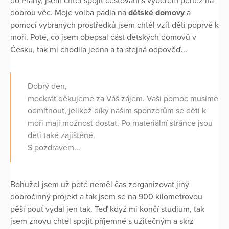
do Prahy, jsem chtěl spojit cestování s výběrem peněz na
dobrou věc. Moje volba padla na
dětské domovy
a
pomocí vybraných prostředků jsem chtěl vzít děti poprvé k
moři. Poté, co jsem obepsal část dětských domovů v
Česku, tak mi chodila jedna a ta stejná odpověď...
Dobrý den,
mockrát děkujeme za Váš zájem. Vaši pomoc musíme
odmítnout, jelikož díky našim sponzorům se děti k
moři mají možnost dostat. Po materiální stránce jsou
děti také zajištěné.
S pozdravem...
Bohužel jsem už poté neměl čas zorganizovat jiný
dobročinný projekt a tak jsem se na 900 kilometrovou
pěší pouť vydal jen tak. Teď když mi končí studium, tak
jsem znovu chtěl spojit příjemné s užitečným a skrz