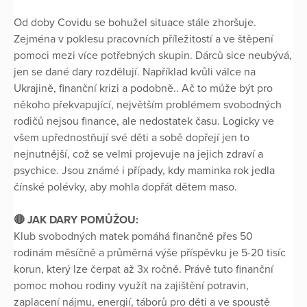
Od doby Covidu se bohužel situace stále zhoršuje.
Zejména v poklesu pracovních příležitostí a ve štěpení
pomoci mezi více potřebných skupin. Dárců sice neubývá,
jen se dané dary rozdělují. Například kvůli válce na
Ukrajině, finanční krizi a podobně.. Ač to může být pro
někoho překvapující, největším problémem svobodných
rodičů nejsou finance, ale nedostatek času. Logicky ve
všem upřednostňují své děti a sobě dopřejí jen to
nejnutnější, což se velmi projevuje na jejich zdraví a
psychice. Jsou známé i případy, kdy maminka rok jedla
čínské polévky, aby mohla dopřát dětem maso.
🔴 JAK DARY POMŮŽOU:
Klub svobodných matek pomáhá finančně přes 50
rodinám měsíčně a průměrná výše příspěvku je 5-20 tisíc
korun, který lze čerpat až 3x ročně. Právě tuto finanční
pomoc mohou rodiny využít na zajištění potravin,
zaplacení nájmu, energií, táborů pro děti a ve spoustě