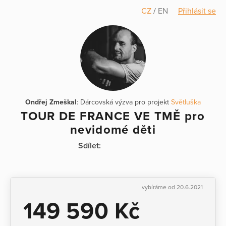
CZ
/
EN
Přihlásit se
Ondřej Zmeškal
: Dárcovská výzva pro projekt
Světluška
TOUR DE FRANCE VE TMĚ pro
nevidomé děti
Sdílet:
vybíráme od 20.6.2021
149 590 Kč