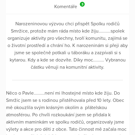
3
Komentáře
Narozeninovou výzvou chci přispět Spolku rodičů
Smržice, protože mám ráda místo kde žiju..........spolek
organizuje aktivity pro všechny, tvoří komunitu, zajímá se
o životní prostředí a chrání ho. K narozeninám si přeji aby
jsme se společně potkali u táboráku a zazpívali si s
kytarou. Kdy a kde se dozvíte. Díky moc......... Vybranou
částku věnuji na komunitní aktivity.
Něco o Pavle.........není mi lhostejné místo kde žiju. Do
Smržic jsem se s rodinou přistěhovala před 10 lety. Obec
mě okouzlila svým krásným okolím a přátelskou
atmosférou. Po chvíli rozkoukání jsem se přidala k
aktivním maminkám ve spolku rodičů, organizovaly jsme
výlety a akce pro děti z obce. Tato činnost mě začala moc