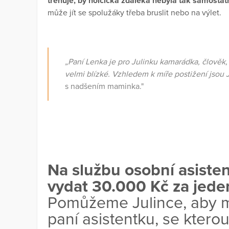
trénuje, by holčička zdaleka nebyla tak samostat
může jít se spolužáky třeba bruslit nebo na výlet.
„Paní Lenka je pro Julinku kamarádka, člověk,
velmi blízké. Vzhledem k míře postižení jsou 
s nadšením maminka."
Na službu osobní asiste
vydat 30.000 Kč za jeden
Pomůžeme Julince, aby mě
paní asistentku, se kterou 