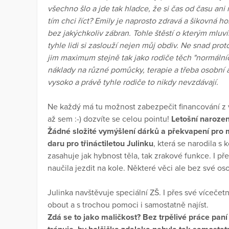
všechno šlo a jde tak hladce, že si čas od času an
tím chci říct? Emily je naprosto zdravá a šikovná ho
bez jakýchkoliv zábran. Tohle štěstí o kterým mlu
tyhle lidi si zaslouží nejen můj obdiv. Ne snad proto
jim maximum stejně tak jako rodiče těch "normální
náklady na různé pomůcky, terapie a třeba osobní 
vysoko a právě tyhle rodiče to nikdy nevzdávají.
Ne každý má tu možnost zabezpečit financování z vl
až sem :-) dozvíte se celou pointu!
Letošní narozen
Žádné složité vymýšlení dárků a překvapení pro 
daru pro třináctiletou Julinku
, která se narodila 
zasahuje jak hybnost těla, tak zrakové funkce. I pře
naučila jezdit na kole. Některé věci ale bez své os
Julinka navštěvuje speciální ZŠ. I přes své víceče
obout a s trochou pomoci i samostatně najíst.
Zdá se to jako maličkost? Bez trpělivé práce paní