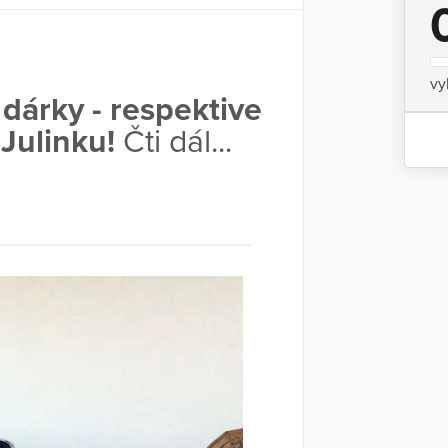
vy
dárky - respektive
Julinku!
Čti dál...