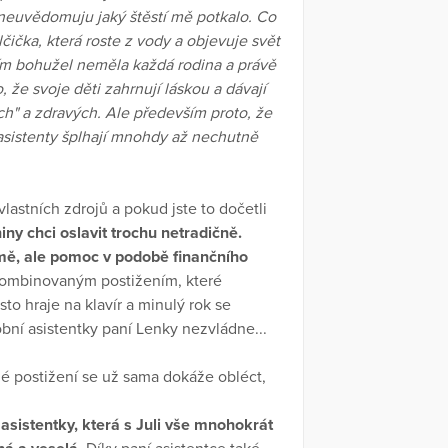
i neuvědomuju jaký štěstí mě potkalo. Co
lčička, která roste z vody a objevuje svět
vím bohužel neměla každá rodina a právě
, že svoje děti zahrnují láskou a dávají
ch" a zdravých. Ale především proto, že
asistenty šplhají mnohdy až nechutně
astních zdrojů a pokud jste to dočetli
iny chci oslavit trochu netradičně.
mě, ale pomoc v podobě finančního
s kombinovaným postižením, které
sto hraje na klavír a minulý rok se
obní asistentky paní Lenky nezvládne...
tné postižení se už sama dokáže obléct,
 asistentky, která s Juli vše mnohokrát