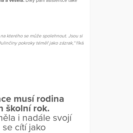
ná a veselá.
Díky paní asistentce také
 na kterého se může spolehnout. Jsou si
Julinčiny pokroky téměř jako zázrak,“
říká
nce musí rodina
 školní rok.
la i nadále svojí
se cítí jako