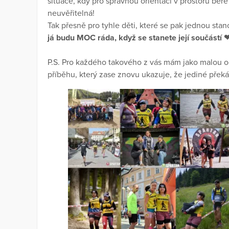
situace, kdy pro správnou orientaci v prostoru bere
neuvěřitelná!
Tak přesně pro tyhle děti, které se pak jednou sta
já budu MOC ráda, když se stanete její součástí 
P.S. Pro každého takového z vás mám jako malou 
příběhu, který zase znovu ukazuje, že jediné překáž