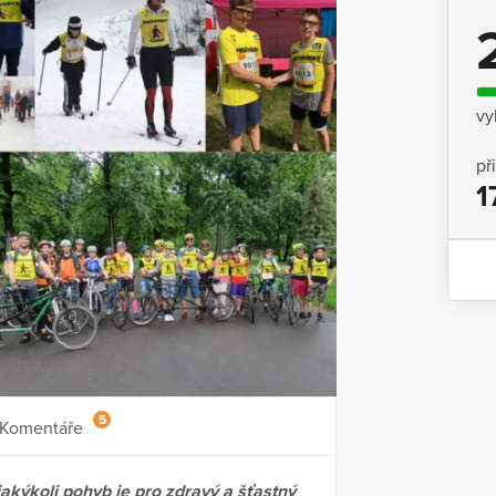
vy
př
1
5
Komentáře
ě jakýkoli pohyb je pro zdravý a šťastný