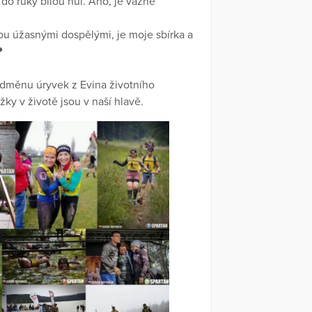
 do ruky bílou hůl. Ano, je vážně
nou úžasnými dospělými, je moje sbírka a
❤
odměnu úryvek z Evina životního
ky v životě jsou v naší hlavě.