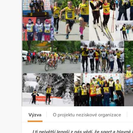
Výzva
O projektu neziskové organizace
I ti největší lenoši z nás vědí, že sport a hlavn