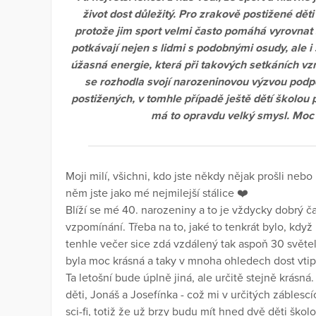
život dost důležitý. Pro zrakově postižené děti
protože jim sport velmi často pomáhá vyrovnat
potkávají nejen s lidmi s podobnými osudy, ale i s
úžasná energie, která při takových setkáních vz
se rozhodla svojí narozeninovou výzvou podpo
postižených, v tomhle případě ještě dětí školou 
má to opravdu velký smysl. Moc
Moji milí, všichni, kdo jste někdy nějak prošli nebo
něm jste jako mé nejmilejší stálice ❤️
Blíží se mé 40. narozeniny a to je vždycky dobrý č
vzpomínání. Třeba na to, jaké to tenkrát bylo, když
tenhle večer sice zdá vzdálený tak aspoň 30 světeln
byla moc krásná a taky v mnoha ohledech dost vtip
Ta letošní bude úplně jiná, ale určitě stejně krás
děti, Jonáš a Josefínka - což mi v určitých zábles
sci-fi, totiž že už brzy budu mít hned dvě děti ško