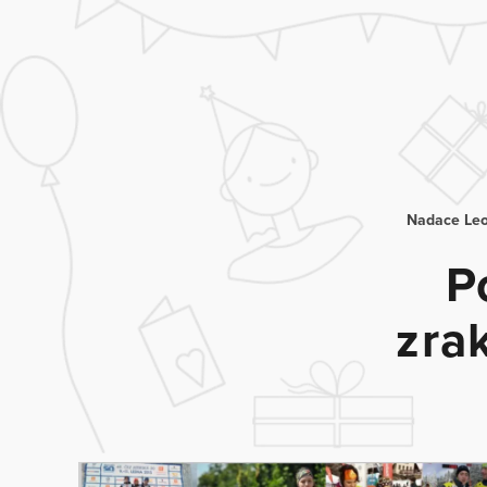
Nadace Leo
P
zra