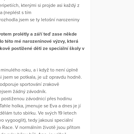
ipetiích, kterými si projde asi každý z
a (neplést s tím
ozhodla jsem se ty letošní narozeniny
votem prolétly a září teď zase někde
 do této mé narozeninové výzvy, která
vě postižené děti ze speciální školy v
minulého roku, a i když to není úplně
mi jsem se potkala, je už opravdu hodně.
odporuje sportování zrakově
nejsem žádný závodník.
ě postiženou závodnicí přes hodinu
ahle holka, jmenuje se Eva a dnes je jí
 dělám tuto sbírku. Ve svých 19 letech
vo vygooglit), tedy jakousi speciální
an Race. V normálním životě jsou přitom