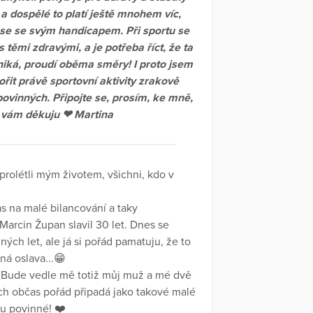
 a dospělé to platí ještě mnohem víc,
 se se svým handicapem. Při sportu se
 těmi zdravými, a je potřeba říct, že ta
niká, proudí oběma směry! I proto jsem
řit právě sportovní aktivity zrakově
povinných. Připojte se, prosím, ke mně,
 vám děkuju ❤ Martina
 prolétli mým životem, všichni, kdo v
as na malé bilancování a taky
 Marcin Župan slavil 30 let. Dnes se
ých let, ale já si pořád pamatuju, že to
ná oslava...😁
ná. Bude vedle mě totiž můj muž a mé dvě
cích občas pořád připadá jako takové malé
lou povinné! ❤️