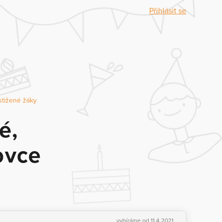
Přihlásit se
stižené žáky
é,
ovce
vybíráme od 11.4.2021