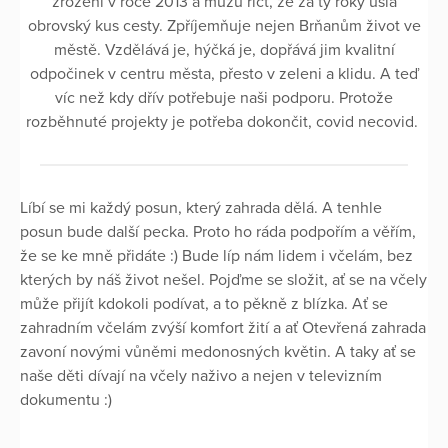
zrození v roce 2013 a můžu říct, že za ty roky ušla
obrovský kus cesty. Zpříjemňuje nejen Brňanům život ve
městě. Vzdělává je, hýčká je, dopřává jim kvalitní
odpočinek v centru města, přesto v zeleni a klidu. A teď
víc než kdy dřív potřebuje naši podporu. Protože
rozběhnuté projekty je potřeba dokončit, covid necovid.
Líbí se mi každý posun, který zahrada dělá. A tenhle
posun bude další pecka. Proto ho ráda podpořím a věřím,
že se ke mně přidáte :) Bude líp nám lidem i včelám, bez
kterých by náš život nešel. Pojďme se složit, ať se na včely
může přijít kdokoli podívat, a to pěkně z blízka. Ať se
zahradním včelám zvýší komfort žití a ať Otevřená zahrada
zavoní novými vůněmi medonosných květin. A taky ať se
naše děti dívají na včely naživo a nejen v televizním
dokumentu :)