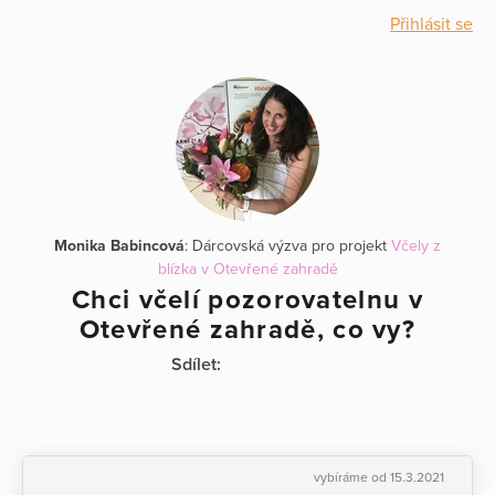
Přihlásit se
Monika Babincová
: Dárcovská výzva pro projekt
Včely z
blízka v Otevřené zahradě
Chci včelí pozorovatelnu v
Otevřené zahradě, co vy?
Sdílet:
vybíráme od 15.3.2021