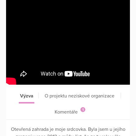
Výzva
O projektu neziskové organizace
1
Komentáře
Otevřená zahrada je moje srdcovka. Byla jsem u jejího