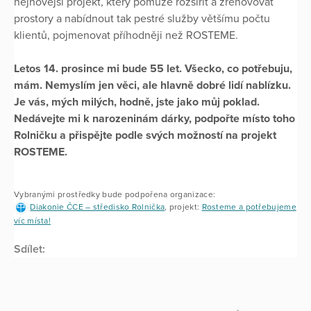
nejnovější projekt, který pomůže rozšířit a zrenovovat
prostory a nabídnout tak pestré služby většímu počtu
klientů, pojmenovat příhodněji než ROSTEME.
Letos 14. prosince mi bude 55 let. Všecko, co potřebuju,
mám. Nemyslím jen věci, ale hlavně dobré lidí nablízku.
Je vás, mých milých, hodně, jste jako můj poklad.
Nedávejte mi k narozeninám dárky, podpořte místo toho
Rolničku a přispějte podle svých možností na projekt
ROSTEME.
Vybranými prostředky bude podpořena organizace:
Diakonie ČCE – středisko Rolnička
, projekt:
Rosteme a potřebujeme
víc místa!
Sdílet: