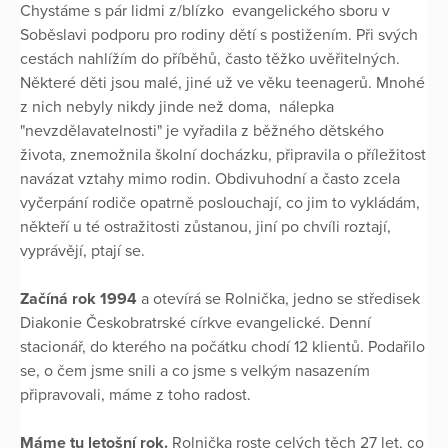
Chystáme s pár lidmi z/blízko evangelického sboru v
Soběslavi podporu pro rodiny dětí s postižením. Při svých
cestách nahlížím do příběhů, často těžko uvěřitelných.
Některé děti jsou malé, jiné už ve věku teenagerů. Mnohé
z nich nebyly nikdy jinde než doma, nálepka
"nevzdělavatelnosti" je vyřadila z běžného dětského
života, znemožnila školní docházku, připravila o příležitost
navázat vztahy mimo rodin. Obdivuhodní a často zcela
vyčerpání rodiče opatrně poslouchají, co jim to vykládám,
někteří u té ostražitosti zůstanou, jiní po chvíli roztají,
vyprávějí, ptají se.
Začíná rok 1994
a otevírá se Rolnička, jedno se středisek
Diakonie Českobratrské církve evangelické. Denní
stacionář, do kterého na počátku chodí 12 klientů. Podařilo
se, o čem jsme snili a co jsme s velkým nasazením
připravovali, máme z toho radost.
Máme tu letošní rok.
Rolnička roste celých těch 27 let, co