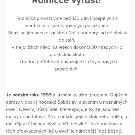
Rolničce vyrůst!
Rolnička provází více než 130 dětí i dospělých s
mentálním a kombinovaným postižením.
Snaží se jim nabízet pestrou škálu podpory od dětství až
do stáří.
V nejbližších několika letech dokončí 30 mladých lidí
praktickou školu
a budou potřebovat navazující služby v nových
prostorách.
Je podzim roku 1993
a já mám zvláštní program. Objíždím
adresy v okolí jihočeské Soběslavi a zvoním u neznámých
dveří. Otevírají různí lidé, které spojuje to, že jsou něčí
mámy nebo tátové. A ten někdo, jejich kluk nebo holka, to
má nějak těžší než bývá u dětí obvyklé. Také rodičovství
těch překvapených lidí u dveří je náročnější než běžné.