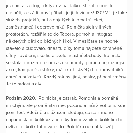
ji znám a sleduji, i když už na dálku. Klienti dorostli,
dospěli, zestárli, noví přibyli, je jich víc než 130! Víc je také
služeb, projektů, aut a najetých kilometrů, akcí,
zaměstnanců i dobrovolníků. Rolnička sídlí v jiných
prostorách, rozšířila se do Tábora, pomohla integraci
některých dětí do běžných škol. V mezičase se hodně
stavělo a budovalo, dnes tu díky tomu najdete chráněné
dílny i bydlení, školku a školu, vlastní obchody. Rolnička
se stala přirozenou součástí komunity, pořádá nejrůznější
akce, kampaně a sbírky, má okruh skvělých dobrovolníků,
dárců a příznivců. Každý rok byl jiný, pestrý, přinesl změny.
Je to radost a div.
Podzim 2020.
Rolnička je zázrak. Pomohla a pomáhá
mnohým, ale proměnila i mě, posunula můj život tam, kde
jsem teď. Vděčně a s úžasem sleduju, co se z mého
nápadu stalo, kolik vztahů díky tomu vzniklo, kolik lidí to
ovlivnilo, kolik toho vyrostlo. Rolnička nemohla svůj