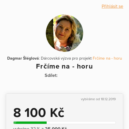
Přihlásit se
Dagmar Šléglová
: Dárcovská výzva pro projekt
Frčíme na - horu
Frčíme na - horu
Sdílet:
vybíráme od 18.12.2019
8 100 Kč
vybráno 32 % z
25 000 Kč