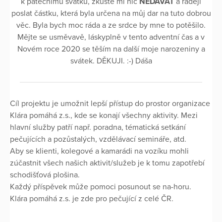
k pátečnímu svátku, zkuste mi nic
NEDÁVAT
a raději
poslat částku, která byla určena na můj dar na tuto dobrou
věc. Byla bych moc ráda a ze srdce by mne to potěšilo.
Mějte se usměvavě, láskyplně v tento adventní čas a v
Novém roce 2020 se těším na další moje narozeniny a
svátek. DĚKUJI. :-) Dáša
Cíl projektu je umožnit lepší přístup do prostor organizace
Klára pomáhá z.s., kde se konají všechny aktivity. Mezi
hlavní služby patří např. poradna, tématická setkání
pečujících a pozůstalých, vzdělávací semináře, atd.
Aby se klienti, kolegové a kamarádi na vozíku mohli
zúčastnit všech našich aktivit/služeb je k tomu zapotřebí
schodišťová plošina.
Každý příspěvek může pomoci posunout se na-horu.
Klára pomáhá z.s. je zde pro pečující z celé ČR.