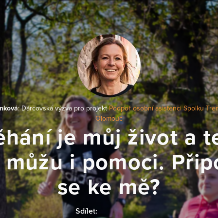
nková
: Dárcovská výzva pro projekt
Podpoř osobní asistenci Spolku Tre
Olomouc
hání je můj život a 
 můžu i pomoci. Přip
se ke mě?
Sdílet: