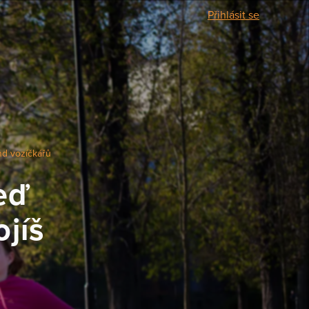
Přihlásit se
nd vozíčkářů
teď
ojíš