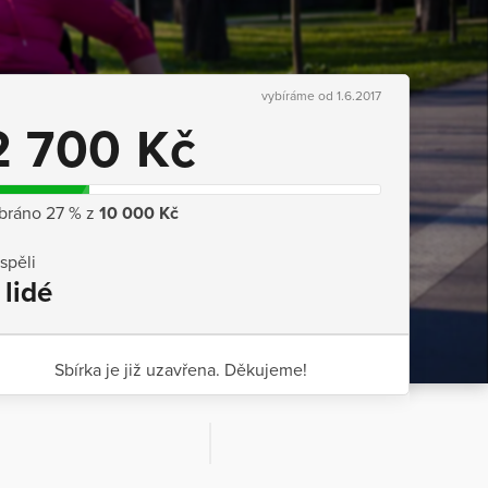
vybíráme od 1.6.2017
2 700 Kč
bráno 27 % z
10 000 Kč
ispěli
 lidé
Sbírka je již uzavřena. Děkujeme!