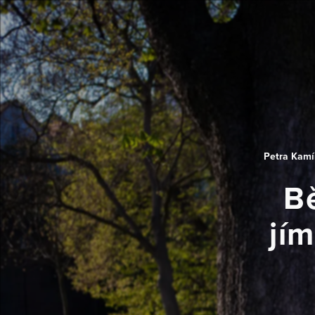
Petra Kamí
Bě
jím