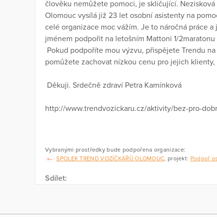
člověku nemůžete pomoci, je skličující. Nezisková
Olomouc vysílá již 23 let osobní asistenty na pomoc
celé organizace moc vážím. Je to náročná práce a 
jménem podpořit na letošním Mattoni 1/2maratonu
Pokud podpoříte mou výzvu, přispějete Trendu na 
pomůžete zachovat nízkou cenu pro jejich klienty, te
Děkuji. Srdečně zdraví Petra Kamínková
http://www.trendvozickaru.cz/aktivity/bez-pro-dob
Vybranými prostředky bude podpořena organizace:
SPOLEK TREND VOZÍČKÁŘŮ OLOMOUC
, projekt:
Podpoř os
Sdílet: