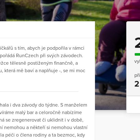
íčkářů s tím, abych je podpořila v rámci
a pořádá RunCzech při svých závodech.
vy
žce tělesně postiženým finančně, a
u, která mě baví a naplňuje -, se mi moc
př
2
íhala i dva závody do týdne. S manželem
víráme malý bar a celoročně nabízíme
se zregenerovat či uklidnit i v době,
ení nemohou a někteří si nemohou vlastní
žila péči o člena rodiny a ta bezmoc, kdy