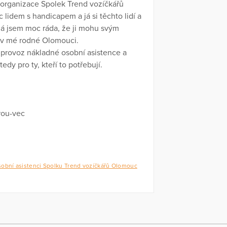
 organizace Spolek Trend vozíčkářů
 lidem s handicapem a já si těchto lidí a
já jsem moc ráda, že ji mohu svým
 v mé rodné Olomouci.
provoz nákladné osobní asistence a
dy pro ty, kteří to potřebují.
rou-vec
obní asistenci Spolku Trend vozíčkářů Olomouc