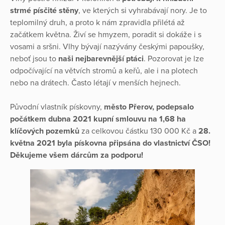
strmé písčité stěny
, ve kterých si vyhrabávají nory. Je to
teplomilný druh, a proto k nám zpravidla přilétá až
začátkem května. Živí se hmyzem, poradit si dokáže i s
vosami a sršni. Vlhy bývají nazývány českými papoušky,
neboť jsou to
naši nejbarevnější ptáci
. Pozorovat je lze
odpočívající na větvích stromů a keřů, ale i na plotech
nebo na drátech. Často létají v menších hejnech.
Původní vlastník pískovny,
město Přerov, podepsalo
počátkem dubna 2021 kupní smlouvu na 1,68 ha
klíčových pozemků
za celkovou částku 130 000 Kč a
28.
května 2021 byla
pískovna připsána do vlastnictví ČSO!
Děkujeme všem dárcům za podporu!