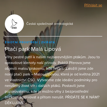
Přihlásit se
Česká společnost ornitologická
ŽIVOTNÍ PROSTŘEDÍ
ZVÍŘATA
Ptačí park Malá Lipová
Vlhy pestré patří k našim nejbarevnějším ptákům. Jsou to
opravdové klenoty naší přírody. Poblíž Přerova jsme
objevili malou pískovnu, kde hnízdí. Založili jsme zde
nový ptačí park – Malou Lipovou, která je od května 2021
ve vlastnictví ČSO. Vytváříme zde ideální podmínky pro
nerušený život vlh i dalších ptáků. Postavili jsme
pozorovatelnu, kde je možno vlhy z bezprostřední
blízkosti pozorovat a přitom nerušit. PŘIDÁTE SE K NÁM?
DĚKUJEME.