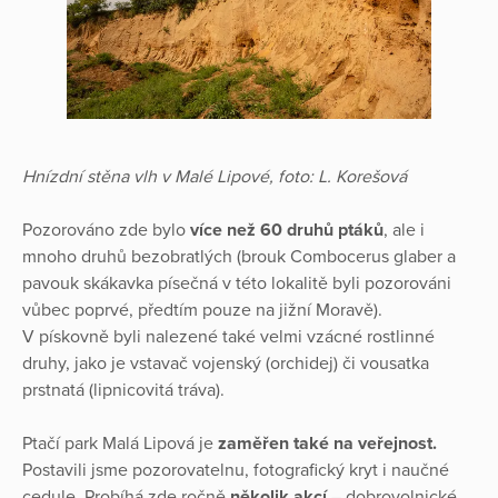
Hnízdní stěna vlh v Malé Lipové, foto: L. Korešová
Pozorováno zde bylo
více než 60 druhů ptáků
, ale i
mnoho druhů bezobratlých (brouk Combocerus glaber a
pavouk skákavka písečná v této lokalitě byli pozorováni
vůbec poprvé, předtím pouze na jižní Moravě).
V pískovně byli nalezené také velmi vzácné rostlinné
druhy, jako je vstavač vojenský (orchidej) či vousatka
prstnatá (lipnicovitá tráva).
Ptačí park Malá Lipová je
zaměřen také na veřejnost.
Postavili jsme pozorovatelnu, fotografický kryt i naučné
cedule. Probíhá zde ročně
několik akcí
– dobrovolnické