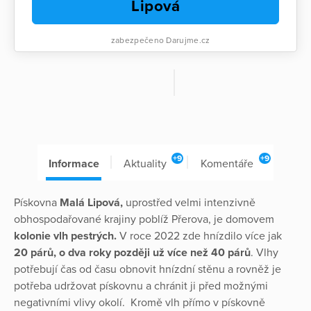
Lipová
zabezpečeno Darujme.cz
+9
+9
Informace
Aktuality
Komentáře
Pískovna
Malá Lipová,
uprostřed velmi intenzivně
obhospodařované krajiny poblíž Přerova, je domovem
kolonie vlh pestrých.
V roce 2022 zde hnízdilo více jak
20 párů, o dva roky později už více než 40 párů
. Vlhy
potřebují čas od času obnovit hnízdní stěnu a rovněž je
potřeba udržovat pískovnu a chránit ji před možnými
negativními vlivy okolí. Kromě vlh přímo v pískovně