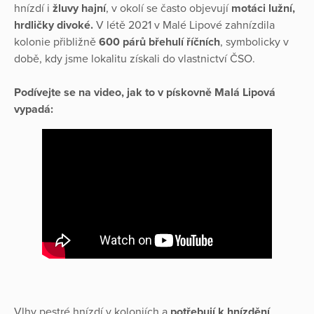
hnízdí i
žluvy hajní
, v okolí se často objevují
motáci lužní,
hrdličky divoké.
V létě 2021 v Malé Lipové zahnízdila
kolonie přibližně
600 párů břehulí říčních
, symbolicky v
době, kdy jsme lokalitu získali do vlastnictví ČSO.
Podívejte se na video, jak to v pískovně Malá Lipová
vypadá:
Vlhy pestré hnízdí v koloniích a
potřebují k hnízdění