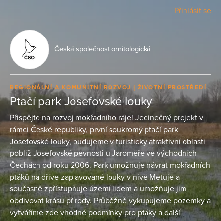
Přihlásit se
Česká společnost ornitologická
REGIONÁLNÍ A KOMUNITNÍ ROZVOJ
ŽIVOTNÍ PROSTŘEDÍ
Ptačí park Josefovské louky
Přispějte na rozvoj mokřadního ráje! Jedinečný projekt v
rámci České republiky, první soukromý ptačí park
Josefovské louky, budujeme v turisticky atraktivní oblasti
poblíž Josefovské pevnosti u Jaroměře ve východních
Čechách od roku 2006. Park umožňuje návrat mokřadních
ptáků na dříve zaplavované louky v nivě Metuje a
současně zpřístupňuje území lidem a umožňuje jim
obdivovat krásu přírody. Průběžně vykupujeme pozemky a
vytváříme zde vhodné podmínky pro ptáky a další