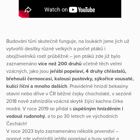
Budování tůní skutečně funguje, na loukách jsme jich už
vytvořili desítky různě velkých a počet ptáků i
obojživelníků rostl průběžně – jen ptáků zde již bylo
zaznamenáno
více než 200 druhů
včetně těch velmi
vzácných, jako jsou
jeřábi popelaví, 4 druhy chřástalů,
břehouši černoocasí, kalousi pustovky, sýkořice vousaté,
kulíci říční a mnoho dalších
. Pravidelně hnízdí bekasiny
otavní nebo dříve v ČR běžné čejky chocholaté, v sezóně
2018 nově zahnízdila vzácná skrytě žijící kachna čírka
modrá. V roce 2019 se přidal s
úspěšným hnízděním i
vodouš rudonohý
, a to po 30 letech ve východních
Čechách!
V roce 2023 bylo zaznamenáno několik prvenství –
poprvé zde vyhnízdili jeřábi popelaví a husy velké a