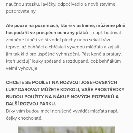
naučnou stezku, lavičky, odpočívadlo a nově stavíme
pozorovatelny.
Ale pouze na pozemcích, které vlastníme, můžeme plně
hospodařit ve prospěch ochrany ptáků –
např. budovat
zmíněné tůně i větší vodní plochy nebo sekat trávu
teprve, až bahňáci a chřástali vyvedou mláďata a zajistit
jim tak klid pro úspěšné vyhnízdění. Pást koně a pratury,
kteří udržují louky spásané a rozdupané, což bahňákům
velmi vyhovuje.
CHCETE SE PODÍLET NA ROZVOJI JOSEFOVSKÝCH
LUK? DAROVAT MŮŽETE KDYKOLI, VAŠE PROSTŘEDKY
BUDOU POUŽITY NA NÁKUP NOVÝCH POZEMKŮ A
DALŠÍ ROZVOJ PARKU.
Díky vám budou moci nerušeně vyvádět mláďata např.
čejky chocholaté.