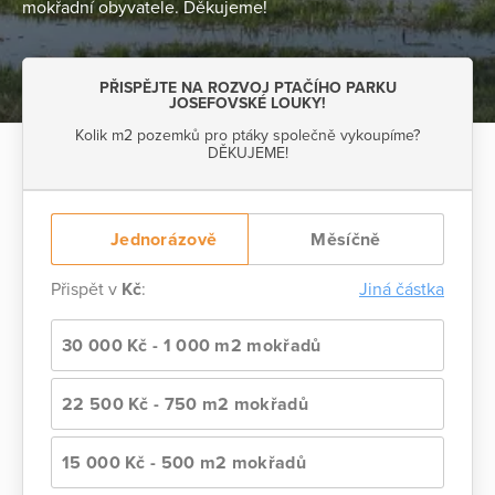
mokřadní obyvatele. Děkujeme!
PŘISPĚJTE NA ROZVOJ PTAČÍHO PARKU
JOSEFOVSKÉ LOUKY!
Kolik m2 pozemků pro ptáky společně vykoupíme?
DĚKUJEME!
Jednorázově
Měsíčně
Přispět v
Kč
:
Jiná částka
30 000 Kč - 1 000 m2 mokřadů
22 500 Kč - 750 m2 mokřadů
15 000 Kč - 500 m2 mokřadů