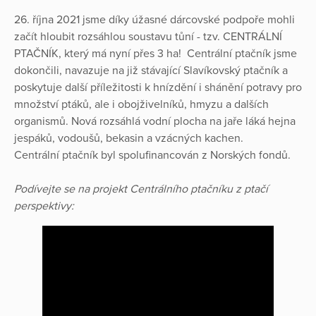
26. října 2021 jsme díky úžasné dárcovské podpoře mohli
začít hloubit rozsáhlou soustavu tůní - tzv. CENTRÁLNÍ
PTAČNÍK, který má nyní přes 3 ha!
Centrální ptačník jsme
dokončili, navazuje na již stávající Slavíkovský ptačník a
poskytuje další příležitosti k hnízdění i shánění potravy pro
množství ptáků, ale i obojživelníků, hmyzu a dalších
organismů. Nová rozsáhlá vodní plocha na jaře láká hejna
jespáků, vodoušů, bekasin a vzácných kachen.
Centrální ptačník byl spolufinancován z Norských fondů.
Podívejte se na projekt Centrálního ptačníku z ptačí
perspektivy: