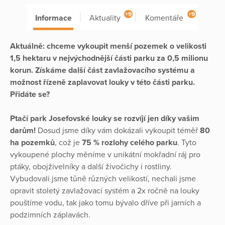
+9
+9
Informace
Aktuality
Komentáře
Aktuálně: chceme vykoupit menší pozemek o velikosti
1,5 hektaru v nejvýchodnější části parku za 0,5 milionu
korun. Získáme další část zavlažovacího systému a
možnost řízeně zaplavovat louky v této části parku.
Přidáte se?
Ptačí park Josefovské louky se rozvíjí jen díky vašim
darům!
Dosud jsme díky vám dokázali vykoupit téměř
80
ha pozemků
, což je
75 % rozlohy celého parku
. Tyto
vykoupené plochy měníme v unikátní mokřadní ráj pro
ptáky, obojživelníky a další živočichy i rostliny.
Vybudovali jsme tůně různých velikostí, nechali jsme
opravit stoletý zavlažovací systém a 2x ročně na louky
pouštíme vodu, tak jako tomu bývalo dříve při jarních a
podzimních záplavách.