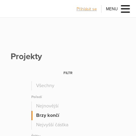
Přihlásit se
MENU
Projekty
FILTR
Všechny
Pořadí
Nejnovější
Brzy končí
Nejvyšší částka