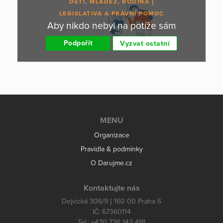
DĚTI, MLÁDEŽ, RODINA
LEGISLATIVA A PRÁVNÍ POMOC
Aby nikdo nebyl na potíže sám
Podpořit
Vyzvat ostatní
MENU
Organizace
Pravidla & podmínky
O Darujme.cz
Kontaktujte nás
Dejvická 306/9 | 160 00 Praha 6
IČ: 67360114
Tel.: +420 736 142 491