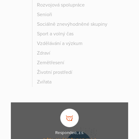
Rozvojová spolupráce
Senioři
Sociálně znevýhodněné skupiny
Sport a volný čas
Vzdělávání a výzkum
Zdraví
Zemětřesení
Životní prostředí
Zvířata
Respondeo, z.s.