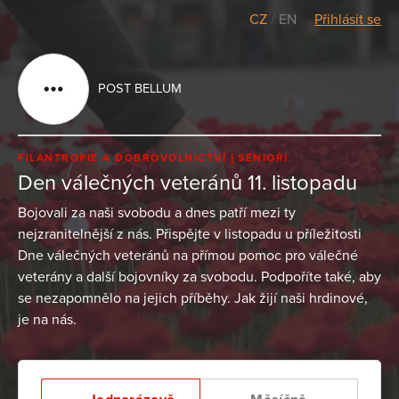
CZ
/
EN
Přihlásit se
POST BELLUM
FILANTROPIE A DOBROVOLNICTVÍ
SENIOŘI
Den válečných veteránů 11. listopadu
Bojovali za naši svobodu a dnes patří mezi ty
nejzranitelnější z nás. Přispějte v listopadu u příležitosti
Dne válečných veteránů na přímou pomoc pro válečné
veterány a další bojovníky za svobodu. Podpoříte také, aby
se nezapomnělo na jejich příběhy. Jak žijí naši hrdinové,
je na nás.