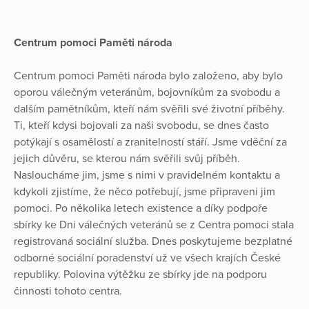
Centrum pomoci Paměti národa
Centrum pomoci Paměti národa bylo založeno, aby bylo
oporou válečným veteránům, bojovníkům za svobodu a
dalším pamětníkům, kteří nám svěřili své životní příběhy.
Ti, kteří kdysi bojovali za naši svobodu, se dnes často
potýkají s osamělostí a zranitelností stáří. Jsme vděční za
jejich důvěru, se kterou nám svěřili svůj příběh.
Nasloucháme jim, jsme s nimi v pravidelném kontaktu a
kdykoli zjistíme, že něco potřebují, jsme připraveni jim
pomoci. Po několika letech existence a díky podpoře
sbírky ke Dni válečných veteránů se z Centra pomoci stala
registrovaná sociální služba. Dnes poskytujeme bezplatné
odborné sociální poradenství už ve všech krajích České
republiky. Polovina výtěžku ze sbírky jde na podporu
činnosti tohoto centra.