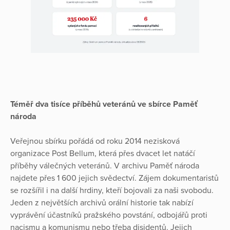
Téměř dva tisíce příběhů veteránů ve sbírce Paměť
národa
Veřejnou sbírku pořádá od roku 2014 nezisková
organizace Post Bellum, která přes dvacet let natáčí
příběhy válečných veteránů. V archivu Paměť národa
najdete přes 1 600 jejich svědectví. Zájem dokumentaristů
se rozšířil i na další hrdiny, kteří bojovali za naši svobodu.
Jeden z největších archivů orální historie tak nabízí
vyprávění účastníků pražského povstání, odbojářů proti
nacismu a komunismu nebo třeba disidentů. Jejich