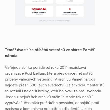
Téměř dva tisíce příběhů veteránů ve sbírce Paměť
národa
Veřejnou sbírku pořádá od roku 2014 nezisková
organizace Post Bellum, která přes dvacet let natáčí
příběhy válečných veteránů. V archivu Paměť národa
najdete přes 1 600 jejich svědectví. Zájem dokumentaristů
se rozšířil i na další hrdiny, kteří bojovali za naši svobodu.
Jeden z největších archivů orální historie tak nabízí
vyprávění účastníků pražského povstání, odbojářů proti
nacismu a komunismu nebo třeba disidentů. Jejich