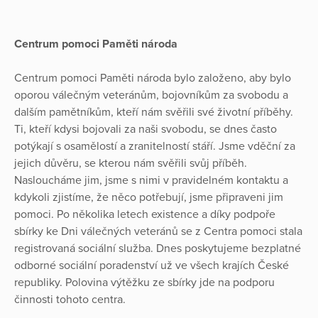
Centrum pomoci Paměti národa
Centrum pomoci Paměti národa bylo založeno, aby bylo
oporou válečným veteránům, bojovníkům za svobodu a
dalším pamětníkům, kteří nám svěřili své životní příběhy.
Ti, kteří kdysi bojovali za naši svobodu, se dnes často
potýkají s osamělostí a zranitelností stáří. Jsme vděční za
jejich důvěru, se kterou nám svěřili svůj příběh.
Nasloucháme jim, jsme s nimi v pravidelném kontaktu a
kdykoli zjistíme, že něco potřebují, jsme připraveni jim
pomoci. Po několika letech existence a díky podpoře
sbírky ke Dni válečných veteránů se z Centra pomoci stala
registrovaná sociální služba. Dnes poskytujeme bezplatné
odborné sociální poradenství už ve všech krajích České
republiky. Polovina výtěžku ze sbírky jde na podporu
činnosti tohoto centra.