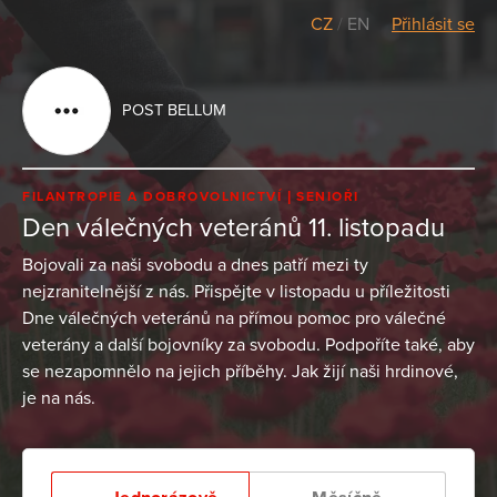
CZ
/
EN
Přihlásit se
POST BELLUM
FILANTROPIE A DOBROVOLNICTVÍ
SENIOŘI
Den válečných veteránů 11. listopadu
Bojovali za naši svobodu a dnes patří mezi ty
nejzranitelnější z nás. Přispějte v listopadu u příležitosti
Dne válečných veteránů na přímou pomoc pro válečné
veterány a další bojovníky za svobodu. Podpoříte také, aby
se nezapomnělo na jejich příběhy. Jak žijí naši hrdinové,
je na nás.