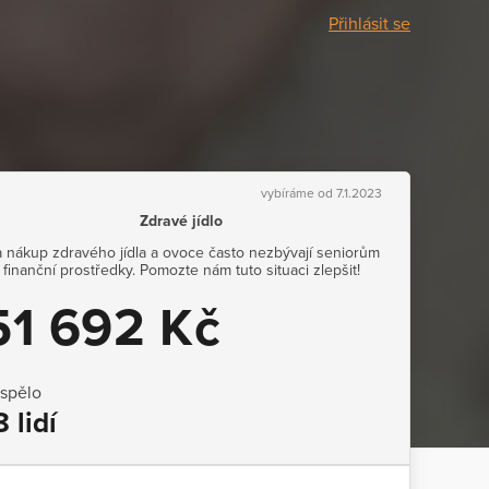
Přihlásit se
vybíráme od 7.1.2023
Zdravé jídlo
 nákup zdravého jídla a ovoce často nezbývají seniorům
finanční prostředky. Pomozte nám tuto situaci zlepšit!
51 692 Kč
ispělo
8 lidí