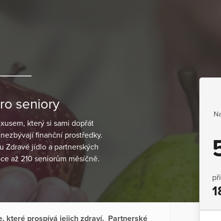
ro seniory
Na
uxusem, který si sami dopřát
ezbývají finanční prostředky.
u Zdravé jídlo a partnerských
oce až 210 seniorům měsíčně.
př
1
 které prospívá jejich zdraví. Partnerské