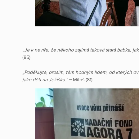
„Je k nevíře, že někoho zajímá taková stará babka, jako
(85)
„Poděkujte, prosím, těm hodným lidem, od kterých ov
jako děti na Ježíška.“ ~
Miloš (81)