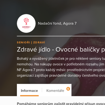
Nadační fond, Agora 7
SENIOŘI
ZDRAVÍ
Zdravé jídlo - Ovocné balíčky p
Bohatý a vyvážený jídelníček je pro některé seniory l
nemohou. Na nákupy ovoce v potřebném rozsahu jim n
NF Agora 7 proto každý měsíc prostřednictvím projekt
organizací zajišťuje pravidelné donášky čerstvého ov
6
Informace
Komentáře
Pomáháme seniorům zajistit pravidelný přísun ovoce,