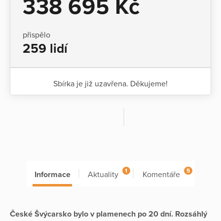
338 695 Kč
přispělo
259 lidí
Sbírka je již uzavřena. Děkujeme!
1
5
Informace
Aktuality
Komentáře
České Švýcarsko bylo v plamenech po 20 dní. Rozsáhlý