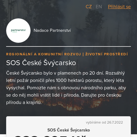
CZ
/
EN
Přihlásit se
Nadace Partnerství
REGIONÁLNÍ A KOMUNITNÍ ROZVOJ
ŽIVOTNÍ PROSTŘEDÍ
SOS České Švýcarsko
České Švýcarsko bylo v plamenech po 20 dní. Rozsáhlý
letní požár poničil přes 1000 hektarů porostu, který léta
vysychal. Pomozte nám s obnovou národního parku, aby
se do něj mohli vrátit lidé i příroda. Darujte pro českou
přírodu a krajinu.
vybíráme od 26.7.2022
SOS České Švýcarsko