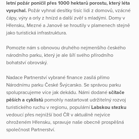
letní požár poničil přes 1000 hektarů porostu, který léta
vysychal.
Požár vyhnal desítky tisíc lidi z domovů, vzácné
čápy, výry a orly z hnízd a další zvěř s mladými. Domy v
Hřensku, Mezné a Janově se hroutily v plamenech stejně
jako turistická infrastruktura.
Pomozte nám s obnovou druhého nejmenšího českého
národního parku, který je ale šíří svého přírodního
bohatství obrovský.
Nadace Partnerství vybrané finance zasílá přímo
Národnímu parku České Švýcarsko. Se správou parku
spolupracujeme více jak dekádu. Námi dodané
sčítače
pěších a cyklistů
pomohly nastartovat udržitelný rozvoj
turistického ruchu v regionu, populární
Labskou stezku
vedoucí přes nejnižší bod ČR v aktuálně nejvíce
ohroženém Hřensku, spravuje naše obecně prospěšná
společnost Partnerství.