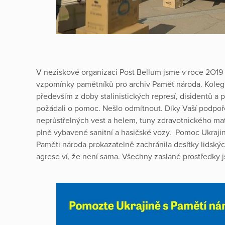
V neziskové organizaci Post Bellum jsme v roce 2O19 
vzpomínky pamětníků pro archiv Paměť národa. Koleg
především z doby stalinistických represí, disidentů a 
požádali o pomoc. Nešlo odmítnout. Díky Vaší podpoře 
neprůstřelných vest a helem, tuny zdravotnického mate
plně vybavené sanitní a hasičské vozy. Pomoc Ukrajin
Paměti národa prokazatelně zachránila desítky lidský
agrese ví, že není sama. Všechny zaslané prostředky 