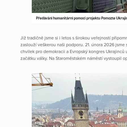
Již tradičně jsme si i letos s širokou veřejností připomn
zaslouží veškerou naši podporu. 21. února 2026 jsme s
chvilek pro demokracii a Evropský kongres Ukrajinců 
začátku války. Na Staroměstském náměstí vystoupil op