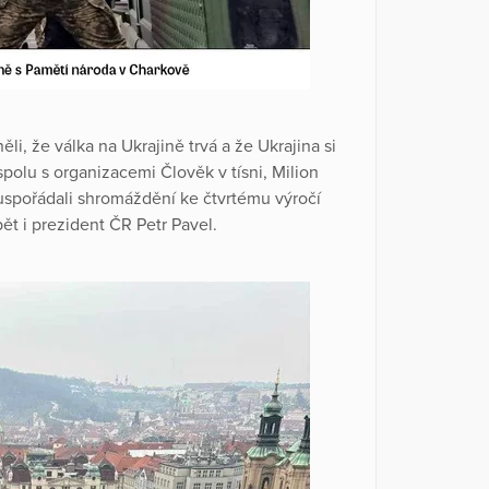
ěli, že válka na Ukrajině trvá a že Ukrajina si
polu s organizacemi Člověk v tísni, Milion
uspořádali shromáždění ke čtvrtému výročí
ět i prezident ČR Petr Pavel.