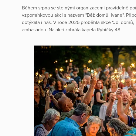
Během srpna se stejnými organizacemi pravidelně p
vzpomínkovou akci s názvem "Běž domů, Ivane". Přip
dotýkala i nás. V roce 2025 proběhla akce "Jdi domů, 
ambasádou. Na akci zahrála kapela Rybičky 48.