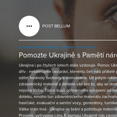
POST BELLUM
HUMANITÁRNÍ POMOC
POMOC UKRAJINĚ
Pomozte Ukrajině s Pamětí ná
Ukrajina i po čtyřech letech stále vzdoruje. Pomoc U
dřív - netolerujme bezpráví, kterému čelí naši přátelé 
sdílet hodnoty svobody a demokracie. Už pátým rok
zdravotnický materiál a děláme vše pro to, aby se dosta
nejvíce třeba. Tisíce kusů ochranného vybavení od nás 
doteku, mnoho tun zdravotnického materiálu zachraň
hasičské, evakuační a sanitní vozy, generátory, turniket
Válka stále trvá - Ukrajina se brání a potřebuje materiál
Prosíme, vytrvejme i my. K pomoci Ukrajině nás zavazu