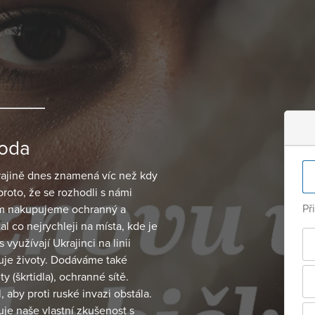
roda
krajině dnes znamená víc než kdy
proto, že se rozhodli s námi
Př
em nakupujeme ochranný a
l co nejrychleji na místa, kde je
využívají Ukrajinci na linii
uje životy. Dodáváme také
y (škrtidla), ochranné sítě.
, aby proti ruské invazi obstála.
je naše vlastní zkušenost s