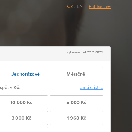
CZ
/
EN
Přihlásit se
vybíráme od 22.2.2022
Jednorázově
Měsíčně
ispět v
Kč
:
Jiná částka
10 000 Kč
5 000 Kč
3 000 Kč
1 968 Kč