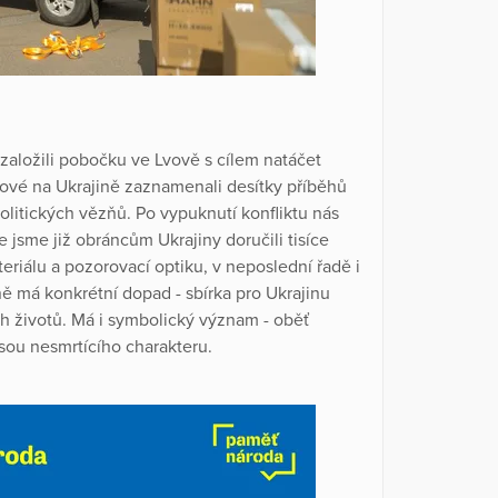
založili pobočku ve Lvově s cílem natáčet
ové na Ukrajině zaznamenali desítky příběhů
politických vězňů. Po vypuknutí konfliktu nás
jsme již obráncům Ukrajiny doručili tisíce
riálu a pozorovací optiku, v neposlední řadě i
ě má konkrétní dopad - sbírka pro Ukrajinu
ch životů. Má i symbolický význam - oběť
jsou nesmrtícího charakteru.