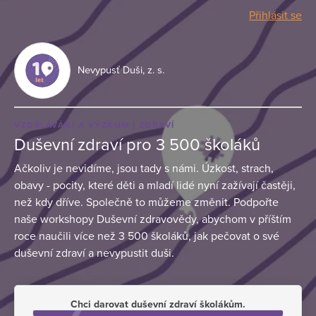
Přihlásit se
Nevypusť Duši, z. s.
VZDĚLÁVÁNÍ A VÝZKUM
ZDRAVÍ
Duševní zdraví pro 3 500 školáků
Ačkoliv je nevidíme, jsou tady s námi. Úzkost, strach,
obavy - pocity, které děti a mladí lidé nyní zažívají častěji,
než kdy dříve. Společně to můžeme změnit. Podpořte
naše workshopy Duševní zdravovědy, abychom v příštím
roce naučili více než 3 500 školáků, jak pečovat o své
duševní zdraví a nevypustit duši.
Chci darovat duševní zdraví školákům.