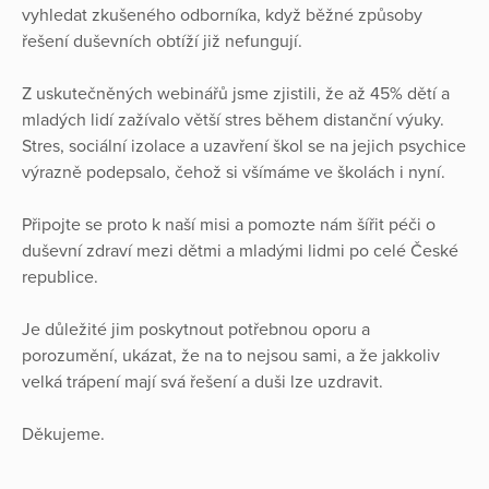
vyhledat zkušeného odborníka, když běžné způsoby
řešení duševních obtíží již nefungují.
Z uskutečněných webinářů jsme zjistili, že až 45% dětí a
mladých lidí zažívalo větší stres během distanční výuky.
Stres, sociální izolace a uzavření škol se na jejich psychice
výrazně podepsalo, čehož si všímáme ve školách i nyní.
Připojte se proto k naší misi a pomozte nám šířit péči o
duševní zdraví mezi dětmi a mladými lidmi po celé České
republice.
Je důležité jim poskytnout potřebnou oporu a
porozumění, ukázat, že na to nejsou sami, a že jakkoliv
velká trápení mají svá řešení a duši lze uzdravit.
Děkujeme.