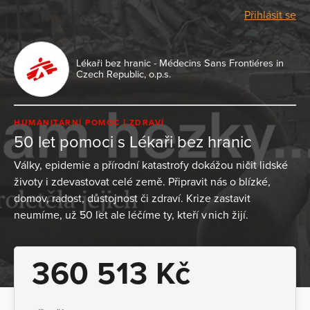
Přihlásit se
Lékaři bez hranic - Médecins Sans Frontiéres in
Czech Republic, o.p.s.
HUMANITÁRNÍ POMOC
ZDRAVÍ
50 let pomoci s Lékaři bez hranic
Války, epidemie a přírodní katastrofy dokážou ničit lidské
životy i zdevastovat celé země. Připravit nás o blízké,
domov, radost, důstojnost či zdraví. Krize zastavit
neumíme, už 50 let ale léčíme ty, kteří v nich žijí.
360 513 Kč