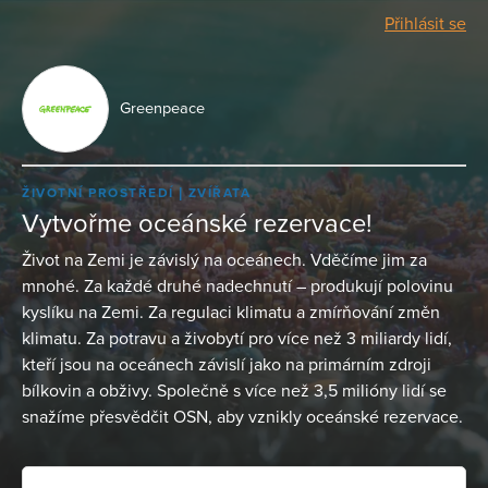
Přihlásit se
Greenpeace
ŽIVOTNÍ PROSTŘEDÍ
ZVÍŘATA
Vytvořme oceánské rezervace!
Život na Zemi je závislý na oceánech. Vděčíme jim za
mnohé. Za každé druhé nadechnutí – produkují polovinu
kyslíku na Zemi. Za regulaci klimatu a zmírňování změn
klimatu. Za potravu a živobytí pro více než 3 miliardy lidí,
kteří jsou na oceánech závislí jako na primárním zdroji
bílkovin a obživy. Společně s více než 3,5 milióny lidí se
snažíme přesvědčit OSN, aby vznikly oceánské rezervace.