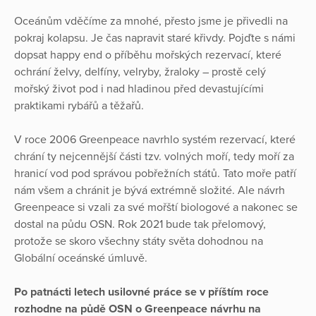
Oceánům vděčíme za mnohé, přesto jsme je přivedli na
pokraj kolapsu. Je čas napravit staré křivdy. Pojďte s námi
dopsat happy end o příběhu mořských rezervací, které
ochrání želvy, delfíny, velryby, žraloky – prostě celý
mořský život pod i nad hladinou před devastujícími
praktikami rybářů a těžařů.
V roce 2006 Greenpeace navrhlo systém rezervací, které
chrání ty nejcennější části tzv. volných moří, tedy moří za
hranicí vod pod správou pobřežních států. Tato moře patří
nám všem a chránit je bývá extrémně složité. Ale návrh
Greenpeace si vzali za své mořští biologové a nakonec se
dostal na půdu OSN. Rok 2021 bude tak přelomový,
protože se skoro všechny státy světa dohodnou na
Globální oceánské úmluvě.
Po patnácti letech usilovné práce se v příštím roce
rozhodne na půdě OSN o Greenpeace návrhu na