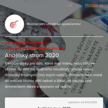
CZ
/
EN
Přihlásit se
Mezinárodní vězeňské společenství
DĚTI, MLÁDEŽ, RODINA
SOCIÁLNĚ ZNEVÝHODNĚNÉ SKUPINY
Andělský strom 2020
Vánoční dárky pro děti, které mají mámu nebo tátu ve
vězení. Ty děti nic špatného neudělaly, přesto nesou
důsledky trestných činů svých rodičů. Pomozte nám vnést
do srdíček těchto dětí radost a štěstí, až najdou pod
stromečkem dárek s dopisem od rodiče.
vybíráme od 8.10.2020