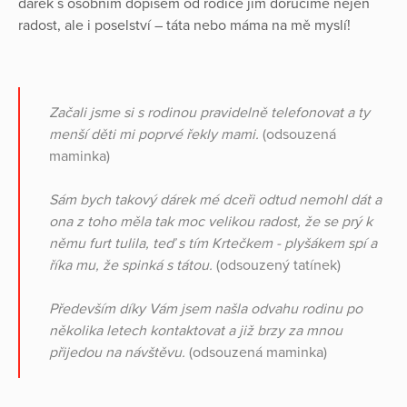
dárek s osobním dopisem od rodiče jim doručíme nejen
radost, ale i poselství – táta nebo máma na mě myslí!
Začali jsme si s rodinou pravidelně telefonovat a ty
menší děti mi poprvé řekly mami.
(odsouzená
maminka)
Sám bych takový dárek mé dceři odtud nemohl dát a
ona z toho měla tak moc velikou radost, že se prý k
němu furt tulila, teď s tím Krtečkem - plyšákem spí a
říka mu, že spinká s tátou.
(odsouzený tatínek)
Především díky Vám jsem našla odvahu rodinu po
několika letech kontaktovat a již brzy za mnou
přijedou na návštěvu.
(odsouzená maminka)