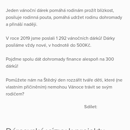
Jeden vánoční dárek pomáhá rodinám prožít blízkost,
posiluje rodinná pouta, pomáhá udržet rodinu dohromady
a přináší naději.
V roce 2019 jsme poslali 1 292 vánočních dárků! Dárky
posíláme vždy nové, v hodnotě do 500Kč.
Pojďme spolu dát dohromady finance alespoň na 300
dárků!
Pomůžete nám na Štědrý den rozzářit tváře děti, které (ne
vlastním přičiněním) nemohou Vánoce trávit se svým
rodičem?
Sdílet: