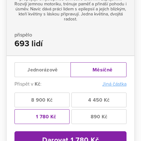
Rozvíjí jemnou motoriku, trénuje paměť a přináší pohodu i
úsměv. Navíc dává práci lidem s epilepsií a jejich blízkým,
kteří květiny s láskou připravují. Jedna květina, dvojitá
radost.
přispělo
693 lidí
Jednorázově
Měsíčně
Přispět v
Kč
:
Jiná částka
8 900 Kč
4 450 Kč
1 780 Kč
890 Kč
Darovat
1 780
Kč