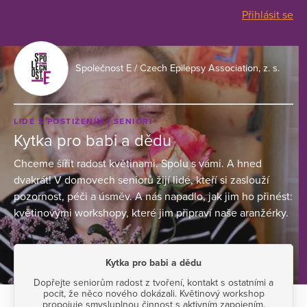
Přihlásit se
Společnost E / Czech Epilepsy Association, z. s.
LIDÉ S POSTIŽENÍM
SENIOŘI
Kytka pro babi a dědu
Chceme šířit radost květinami. Spolu s vámi. A hned
dvakrát! V domovech seniorů žijí lidé, kteří si zaslouží
pozornost, péči a úsměv. A nás napadlo, jak jim ho přinést:
květinovými workshopy, které jim připraví naše aranžérky.
Kytka pro babi a dědu
Dopřejte seniorům radost z tvoření, kontakt s ostatními a
pocit, že něco nového dokázali. Květinový workshop
propojuje smysluplnou činnost s aktivním zapojením.