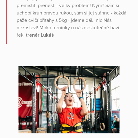
přemístit, přenést = velký problém! Nyní? Sám si
uchopí kruh pravou rukou, sám si jej stáhne - každá
paže cvičí přítahy s 5kg - jdeme dál.. nic Nás
nezastaví! Mirka tréninky u nás neskutečně baví...
řekl
trenér Lukáš