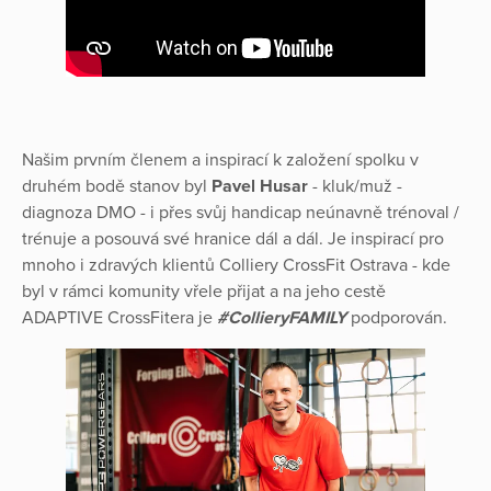
Našim prvním členem a inspirací k založení spolku v
druhém bodě stanov byl
Pavel Husar
- kluk/muž -
diagnoza DMO - i přes svůj handicap neúnavně trénoval /
trénuje a posouvá své hranice dál a dál. Je inspirací pro
mnoho i zdravých klientů Colliery CrossFit Ostrava - kde
byl v rámci komunity vřele přijat a na jeho cestě
ADAPTIVE CrossFitera je
#CollieryFAMILY
podporován.