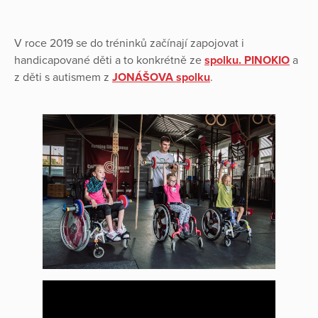
V roce 2019 se do tréninků začínají zapojovat i
handicapované děti a to konkrétně ze
spolku. PINOKIO
a
z děti s autismem z
JONÁŠOVA spolku
.