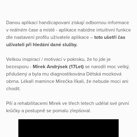
Danou aplikací handicapovaní získají odbornou informace
v reálném čase a místě - aplikace nabídne intuitivní funkce
dle nastavení profilu uživatele aplikace –
toto ušetří čas
uživateli při hledání dané služby.
Velkou inspirací / motivací v pokroku, že to jde je
bezesporu -
Mirek Andrýsek (17Let)
se narodil moc velký,
přidušený a byla mu diagnostikována Dětská mozková
obrna. Lékaři mamince Mirečka říkali, že nebude moci ani
chodit.
Pílí a rehabilitacemi Mirek ve třech letech udělal své první
krůčky a postupně se pomalu zlepšoval.