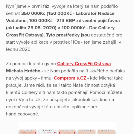
Nyní jsme v první fázi vývoje na který se nám podařilo
sehnat
350 000Kč (150 000Kč - Laboratoř Nadace
Vodafone, 100 000Kč - 213 BBP zdravotní pojišťovna
(aktualita 25.05. 2020) a 100 000Kč - Dar Colliery
CrossFit Ostrava). Tyto prostředky jsou
dostatečné pro
start vývoje aplikace v prostředí iOs - ten jsme zahájili v
lednu 2020.
Za pomoci klienta gymu
Colliery CrossFit Ostrava
-
Michala Hrdého
- se Nám podařilo najít skvělého parťáka
na vývoj appky - firmu:
Compromis.CZ
- kde Michal také
pracuje. Jsme rádi, že se i takto Naše činnost dotýká
klientů Colliery a ti nám takto pomáhají. Pomoci můžete
nyní i Vy a to tak, že přispějete jakoukoli částkou na
dokončení vývoje této unikátní aplikace pro
handicapované.