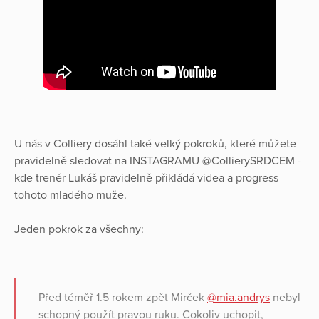
U nás v Colliery dosáhl také velký pokroků, které můžete
pravidelně sledovat na INSTAGRAMU @CollierySRDCEM -
kde trenér Lukáš pravidelně přikládá videa a progress
tohoto mladého muže.
Jeden pokrok za všechny:
Před téměř 1.5 rokem zpět Mirček
@mia.andrys
nebyl
schopný použít pravou ruku. Cokoliv uchopit,