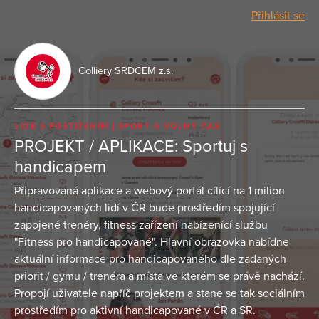
Přihlásit se
Colliery SRDCEM z.s.
LIDÉ S POSTIŽENÍM
SPORT A VOLNÝ ČAS
PROJEKT / APLIKACE: Sportuj s
handicapem
Připravovaná aplikace a webový portál cílící na 1 milion
handicapovaných lidí v ČR bude prostředím spojující
zapojené trenéry, fitness zařízení nabízenící službu
"Fitness pro handicapované". Hlavní obrazovka nabídne
aktuální informace pro handicapovaného dle zadaných
priorit / gymu / trenéra a místa ve kterém se právě nachází.
Propojí uživatele napříč projektem a stane se tak sociálním
prostředím pro aktivní handicapované v ČR a SR.