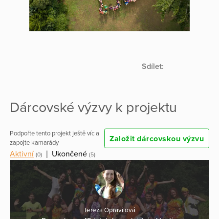
Sdílet:
Dárcovské výzvy k projektu
Podpořte tento projekt ještě víc a
Založit dárcovskou výzvu
zapojte kamarády
Aktivní
|
Ukončené
(0)
(5)
Tereza Opravilová