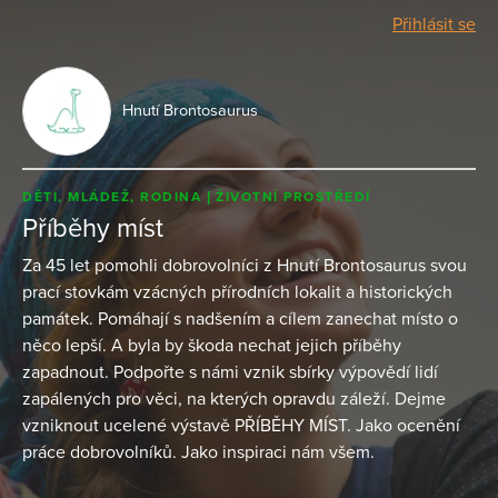
Přihlásit se
Hnutí Brontosaurus
DĚTI, MLÁDEŽ, RODINA
ŽIVOTNÍ PROSTŘEDÍ
Příběhy míst
Za 45 let pomohli dobrovolníci z Hnutí Brontosaurus svou
prací stovkám vzácných přírodních lokalit a historických
památek. Pomáhají s nadšením a cílem zanechat místo o
něco lepší. A byla by škoda nechat jejich příběhy
zapadnout. Podpořte s námi vznik sbírky výpovědí lidí
zapálených pro věci, na kterých opravdu záleží. Dejme
vzniknout ucelené výstavě PŘÍBĚHY MÍST. Jako ocenění
práce dobrovolníků. Jako inspiraci nám všem.