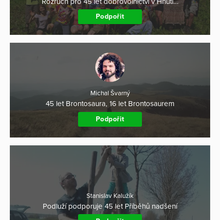
Rozruch pro 45 let dobrovolnictví v Hnutí…
Podpořit
Michal Švarný
45 let Brontosaura, 16 let Brontosaurem
Podpořit
Stanislav Kalužík
Podluží podporuje 45 let Příběhů nadšení