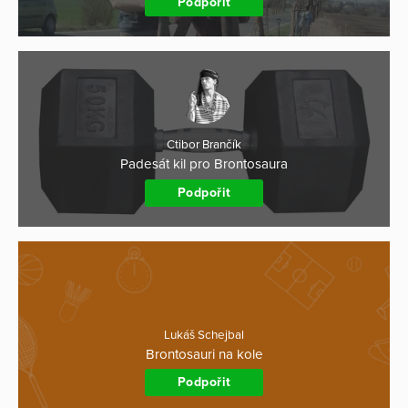
Podpořit
Ctibor Brančík
Padesát kil pro Brontosaura
Podpořit
Lukáš Schejbal
Brontosauri na kole
Podpořit