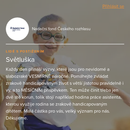
Přihlásit se
Nadační fond Českého rozhlasu
LIDÉ S POSTIŽENÍM
Světluška
Každý den přináší výzvy, které jsou pro nevidomé a
slabozraké VESMÍRNĚ náročné. Pomáhejte zvládat
zrakově handicapovaným život s větší jistotou pravidelně i
vy, a to MĚSÍČNÍM příspěvkem. Ten může činit třeba jen
dvě stě korun, tolik stojí například hodina práce asistenta,
kterou využije rodina se zrakově handicapovaným
dítětem. Malá částka pro vás, velký význam pro nás.
Děkujeme.