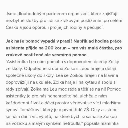
Jsme dlouhodobým partnerem organizací, které zajišťují
nezbytné služby pro lidi se zrakovým postižením po celém
Česku a jsou oporou i pro jejich rodiny a pečující.
Jak naše pomoc vypadá v praxi? Například hodina práce
asistenta přijde na 200 korun – pro vás malá částka, pro
zrakově postižené ale vesmírná pomoc.
“Asistentka Lea nám pomáhá s doprovodem dcerky Zoiky
ze školy. Odpoledne si doma Zoika s Leou hraje a dělají
společně úkoly do školy. Lea se Zoikou hraje i na klavír a
doprovází ji na ukulele, Zoika hraje i na kytaru a spolu si
rády zpívají. Zoika má Leu moc ráda a těší se na ni! Pomoc
asistentky je pro nás nenahraditelná, ulehčuje nám
každodenní život a dává prostor věnovat se víc i mladšímu
synovi Tomáškovi, který je v první třídě ZŠ. Díky asistenci
se nám daří i víc výletů, na které bych si sama se Zoikou
na vozíčku a malým synkem netroufla,” popsala maminka