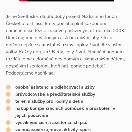
Jsme Světluška, dlouhodobý projekt Nadačního fondu
Českého rozhlasu, který pomáhá plnit každodenní
náročné mise těžce zrakově postiženým už od roku 2003.
Umožňujeme nevidomým a slabozrakým, aby žili co
možná nejvíce samostatný a smysluplný život dle vlastní
volby. Každý den, každý rok, celý život. Finanční podporu
rozdělujeme celoročně nevidomým a slabozrakým dětem,
dospělým i seniorům, kteří naši pomoc potřebují.
Podporujeme například:
osobní asistenci a odlehčovací služby
průvodcovské a předčitatelské služby
terénní služby pro rodiny s dětmi
nákup kompenzačních pomůcek a proškolení v
jejich používání
výcvik vodicích a asistenčních psů
volnočasové/zájmové aktivity, sport