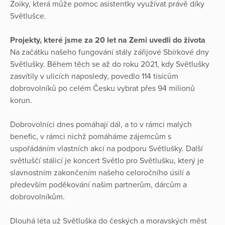
Zoiky, která může pomoc asistentky využívat právě díky
Světlušce.
Projekty, které jsme za 20 let na Zemi uvedli do života
Na začátku našeho fungování stály zářijové Sbírkové dny
Světlušky. Během těch se až do roku 2021, kdy Světlušky
zasvítily v ulicích naposledy, povedlo 114 tisícům
dobrovolníků po celém Česku vybrat přes 94 milionů
korun.
Dobrovolníci dnes pomáhají dál, a to v rámci malých
benefic, v rámci nichž pomáháme zájemcům s
uspořádáním vlastních akcí na podporu Světlušky. Další
světluščí stálicí je koncert Světlo pro Světlušku, který je
slavnostním zakončením našeho celoročního úsilí a
především poděkování našim partnerům, dárcům a
dobrovolníkům.
Dlouhá léta už Světluška do českých a moravských měst