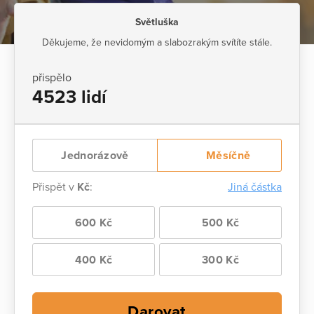
Světluška
Děkujeme, že nevidomým a slabozrakým svítíte stále.
přispělo
4523 lidí
Jednorázově
Měsíčně
Přispět v
Kč
:
Jiná částka
600 Kč
500 Kč
400 Kč
300 Kč
Darovat