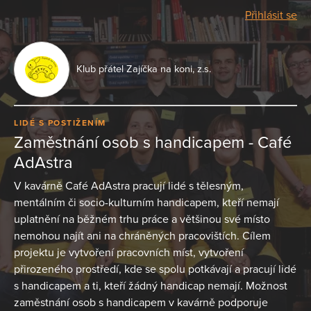
Přihlásit se
Klub přátel Zajíčka na koni, z.s.
LIDÉ S POSTIŽENÍM
Zaměstnání osob s handicapem - Café
AdAstra
V kavárně Café AdAstra pracují lidé s tělesným,
mentálním či socio-kulturním handicapem, kteří nemají
uplatnění na běžném trhu práce a většinou své místo
nemohou najít ani na chráněných pracovištích. Cílem
projektu je vytvoření pracovních míst, vytvoření
přirozeného prostředí, kde se spolu potkávají a pracují lidé
s handicapem a ti, kteří žádný handicap nemají. Možnost
zaměstnání osob s handicapem v kavárně podporuje