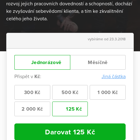
rozvoj jejich pracovních dovedností a schopností, dochází
ke zvyšování sebevědomí klienta, a tím ke zkvalitnění
celého jeho života.
vybíráme od 23.3.2018
Jednorázově
Měsíčně
Přispět v
Kč
:
Jiná částka
300 Kč
500 Kč
1 000 Kč
2 000 Kč
125 Kč
Darovat
125
Kč