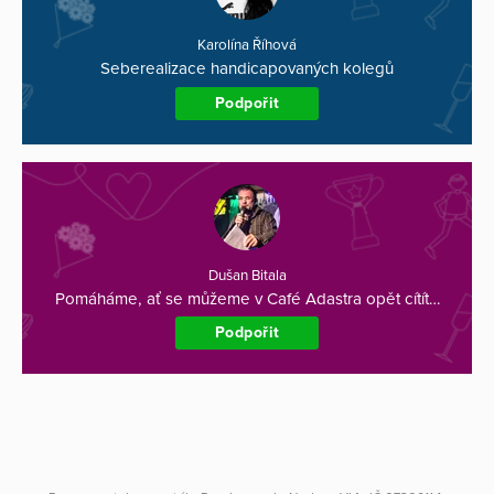
Karolína Říhová
Seberealizace handicapovaných kolegů
Podpořit
Dušan Bitala
Pomáháme, ať se můžeme v Café Adastra opět cítít…
Podpořit