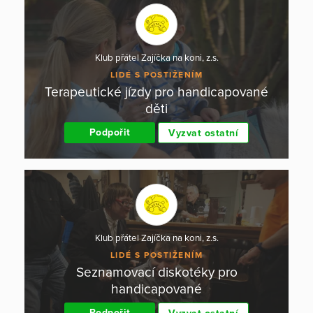
Klub přátel Zajíčka na koni, z.s.
LIDÉ S POSTIŽENÍM
Terapeutické jízdy pro handicapované
děti
Podpořit
Vyzvat ostatní
Klub přátel Zajíčka na koni, z.s.
LIDÉ S POSTIŽENÍM
Seznamovací diskotéky pro
handicapované
Podpořit