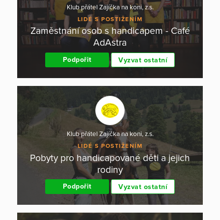
Klub přátel Zajíčka na koni, z.s.
LIDÉ S POSTIŽENÍM
Zaměstnání osob s handicapem - Café
AdAstra
Podpořit
Vyzvat ostatní
Klub přátel Zajíčka na koni, z.s.
LIDÉ S POSTIŽENÍM
Pobyty pro handicapované děti a jejich
rodiny
Podpořit
Vyzvat ostatní