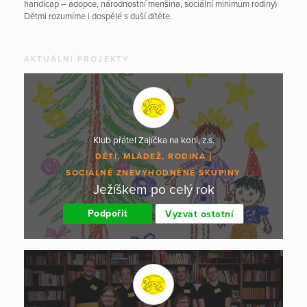
handicap – adopce, národnostní menšina, sociální minimum rodiny)
Dětmi rozumíme i dospělé s duší dítěte.
AKTUÁLNÍ PROJEKTY
Klub přátel Zajíčka na koni, z.s.
DĚTI, MLÁDEŽ, RODINA
SOCIÁLNĚ ZNEVÝHODNĚNÉ SKUPINY
Ježíškem po celý rok
Podpořit
Vyzvat ostatní