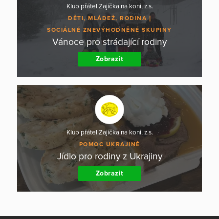
Klub přátel Zajíčka na koni, z.s.
DĚTI, MLÁDEŽ, RODINA
SOCIÁLNĚ ZNEVÝHODNĚNÉ SKUPINY
Vánoce pro strádající rodiny
Zobrazit
Klub přátel Zajíčka na koni, z.s.
POMOC UKRAJINĚ
Jídlo pro rodiny z Ukrajiny
Zobrazit