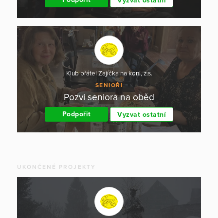
Vyzvat ostatní
Klub přátel Zajíčka na koni, z.s.
SENIOŘI
Pozvi seniora na oběd
Podpořit
Vyzvat ostatní
UKONČENÉ PROJEKTY