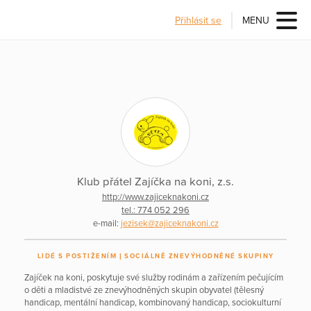
Přihlásit se
MENU
Klub přátel Zajíčka na koni, z.s.
http://www.zajiceknakoni.cz
tel.: 774 052 296
e-mail:
jezisek@zajiceknakoni.cz
LIDÉ S POSTIŽENÍM
SOCIÁLNĚ ZNEVÝHODNĚNÉ SKUPINY
Zajíček na koni, poskytuje své služby rodinám a zařízením pečujícím
o děti a mladistvé ze znevýhodněných skupin obyvatel (tělesný
handicap, mentální handicap, kombinovaný handicap, sociokulturní