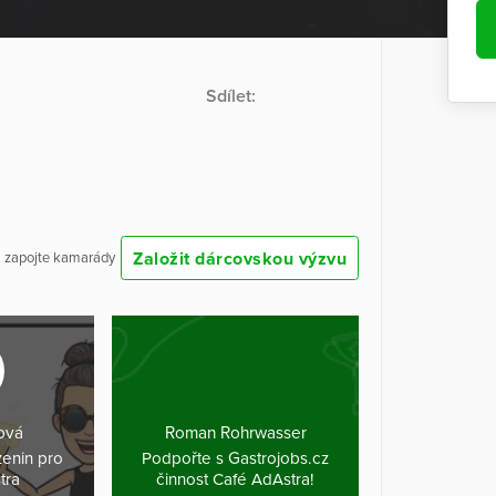
Sdílet:
Založit dárcovskou výzvu
 a zapojte kamarády
ová
Roman Rohrwasser
zenin pro
Podpořte s Gastrojobs.cz
tra
činnost Café AdAstra!