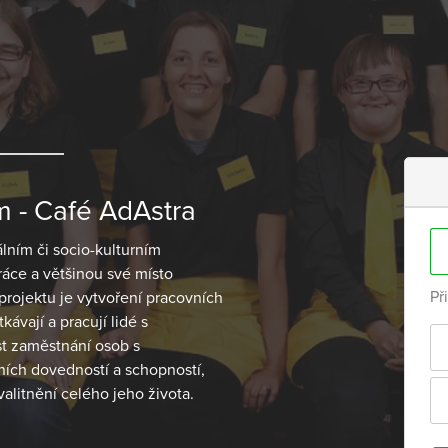
 - Café AdAstra
lním či socio-kulturním
áce a většinou své místo
Př
projektu je vytvoření pracovních
kávají a pracují lidé s
st zaměstnání osob s
ních dovedností a schopností,
alitnění celého jeho života.