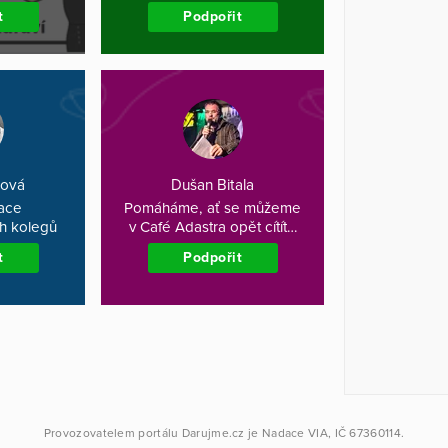
t
Podpořit
hová
Dušan Bitala
ace
Pomáháme, ať se můžeme
h kolegů
v Café Adastra opět cítít…
t
Podpořit
Provozovatelem portálu
Darujme.cz
je
Nadace VIA
, IČ 67360114.