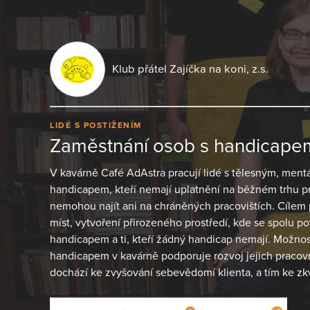
Klub přátel Zajíčka na koni, z.s.
LIDÉ S POSTIŽENÍM
Zaměstnání osob s handicapem
V kavárně Café AdAstra pracují lidé s tělesným, mentá
handicapem, kteří nemají uplatnění na běžném trhu pr
nemohou najít ani na chráněných pracovištích. Cílem 
míst, vytvoření přirozeného prostředí, kde se spolu pot
handicapem a ti, kteří žádný handicap nemají. Možno
handicapem v kavárně podporuje rozvoj jejich pracov
dochází ke zvyšování sebevědomí klienta, a tím ke zkv