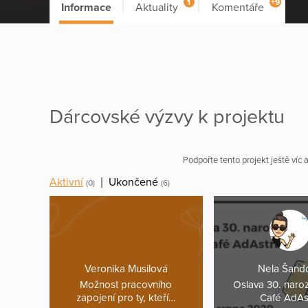
1
+9
Informace
Aktuality
Komentáře
Dárcovské výzvy k projektu
Podpořte tento projekt ještě víc
Aktivní
|
Ukončené
(0)
(6)
Veronika Musilová
Nela Šand
Možnost pracovního
Oslava 30. naro
zapojení pro ty, kteří…
Café AdAs