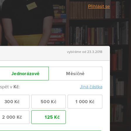
Přihlásit se
vybíráme od 23.3.2018
Jednorázově
Měsíčně
ispět v
Kč
:
Jiná částka
300 Kč
500 Kč
1 000 Kč
2 000 Kč
125 Kč