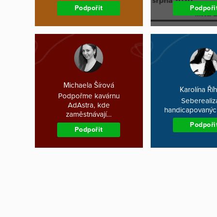
Podpořit
Podpoři
Michaela Šírová
Karolína Ří
Podpořme kavárnu
Seberealiz
AdAstra, kde
handicapovanýc
zaměstnávají…
Podpoři
Podpořit