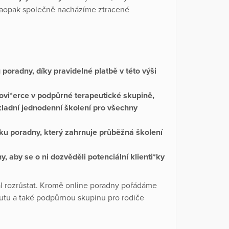
. Naopak společně nacházíme ztracené
poradny, díky pravidelné platbě v této výši
ovi*erce v podpůrné terapeutické skupině,
kladní jednodenní školení pro všechny
u poradny, který zahrnuje průběžná školení
 aby se o ni dozvěděli potenciální klienti*ky
ál rozrůstat. Kromě online poradny pořádáme
u a také podpůrnou skupinu pro rodiče