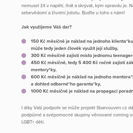
nemusel žít v napětí, lhát a skrývat, kým opravdu je
sebevědomí a životní jistotu. Buďte u toho s námi!
Jak využijeme Váš dar?
150 Kč měsíčně je náklad na jednoho klienta*ku 
může tedy jeden člověk využít její služby,
300 Kč měsíčně zajistí místo jednomu teenager
450 Kč měsíčně, tedy 5 400 Kč ročně zajistí zá
mentory*ky,
600 Kč měsíčně je náklad na jednoho mentora*k
a dohled odborné*ho garanta*ky,
1000 Kč měsíčně je náklad na propagaci poradny,
I díky Vaší podpoře se může projekt Sbarvouven.cz d
podpůrné a svépomocné skupiny věnované coming out
LGBT+ dětí.