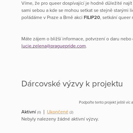
Víme, že pro queer dospívající je hodně důležité naj
sami sebou a kde se mohou setkat se stejně starými li
pořádáme v Praze a Brně akci
FILIP20
, setkání queer 
Máte zájem o bližší informace, potvrzení o daru nebo
lucie.zelena@praguepride.com
.
Dárcovské výzvy k projektu
Podpořte tento projekt ještě víc
Aktivní
|
Ukončené
(0)
(2)
Nebyly nalezeny žádné aktivní výzvy.