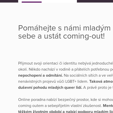
Pomáhejte s námi mladým l
sebe a ustát coming-out!
Přijmout svoji orientaci či identitu nebývá jednoduché
okolí. Někdo nachází v rodině a přátelích potřebnou 
nepochopení a odmítání.
Na sociálních sítích a ve ve
nenávistných projevů vůči LGBT+ lidem.
Taková atmo
duševní pohodu mladých queer lidí.
A právě proto je
Online poradna nabízí bezpečný prostor, kde si mohou
coming outem a sebepřijetím vlastní zkušenost.
Mento
těžkém životním období a nabízí podporu mladým lide