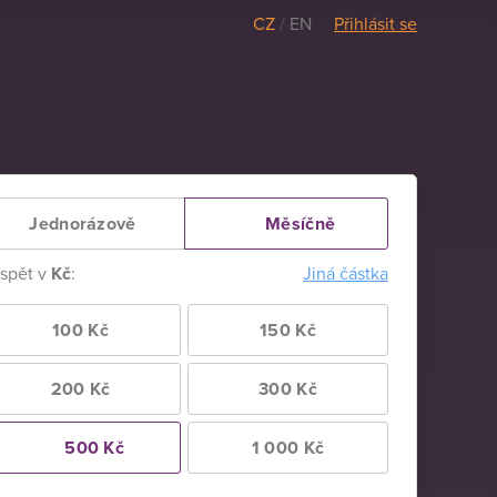
CZ
/
EN
Přihlásit se
Jednorázově
Měsíčně
ispět v
Kč
:
Jiná částka
100 Kč
150 Kč
200 Kč
300 Kč
500 Kč
1 000 Kč