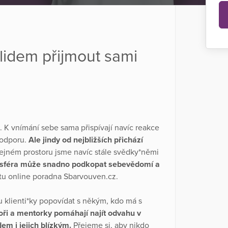
idem přijmout sami
. K vnímání sebe sama přispívají navíc reakce
podporu.
Ale jindy od nejbližších přichází
řejném prostoru jsme navíc stále svědky*němi
sféra může snadno podkopat sebevědomí a
 tu online poradna Sbarvouven.cz.
 klienti*ky popovídat s někým, kdo má s
ři a mentorky pomáhají najít odvahu v
m i jejich blízkým.
Přejeme si, aby nikdo