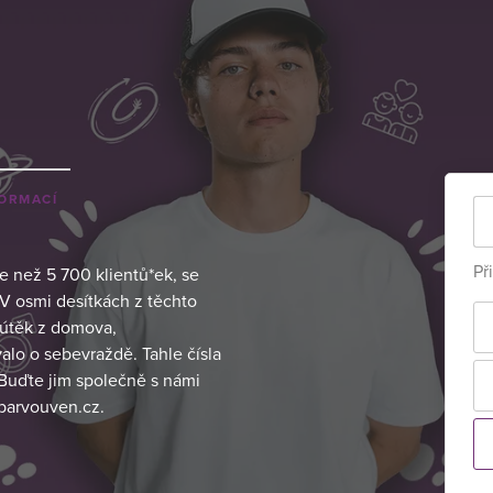
FORMACÍ
Př
ce než 5 700 klientů*ek, se
. V osmi desítkách z těchto
– útěk z domova,
lo o sebevraždě. Tahle čísla
 Buďte jim společně s námi
Sbarvouven.cz.