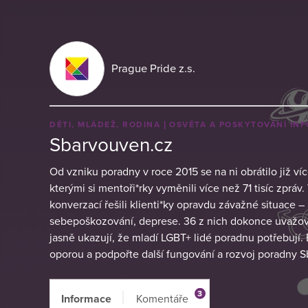
Prague Pride z.s.
DĚTI, MLÁDEŽ, RODINA
OSVĚTA A POSKYTOVÁNÍ IN
Sbarvouven.cz
Od vzniku poradny v roce 2015 se na ni obrátilo již ví
kterými si mentoři*rky vyměnili více než 71 tisíc zpráv
konverzací řešili klienti*ky opravdu závažné situace 
sebepoškozování, deprese. 36 z nich dokonce uvažova
jasně ukazují, že mladí LGBT+ lidé poradnu potřebují.
oporou a podpořte další fungování a rozvoj poradny 
3
Informace
Komentáře