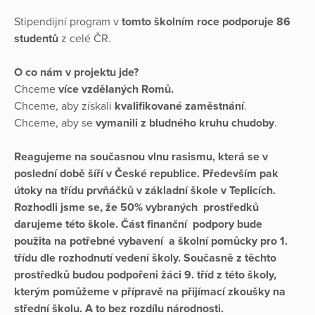
Stipendijní program v
tomto školním roce podporuje 86
studentů
z celé ČR.
O co nám v projektu jde?
Chceme
více vzdělaných Romů.
Chceme, aby získali
kvalifikované zaměstnání
.
Chceme, aby se
vymanili z bludného kruhu chudoby
.
Reagujeme na současnou vlnu rasismu, která se v
poslední době šíří v České republice. Především pak
útoky na třídu prvňáčků v základní škole v Teplicích.
Rozhodli jsme se, že 50% vybraných prostředků
darujeme této škole. Část finanční podpory bude
použita na potřebné vybavení a školní pomůcky pro 1.
třídu dle rozhodnutí vedení školy. Současně z těchto
prostředků budou podpořeni žáci 9. tříd z této školy,
kterým pomůžeme v přípravě na přijímací zkoušky na
střední školu. A to bez rozdílu národnosti.