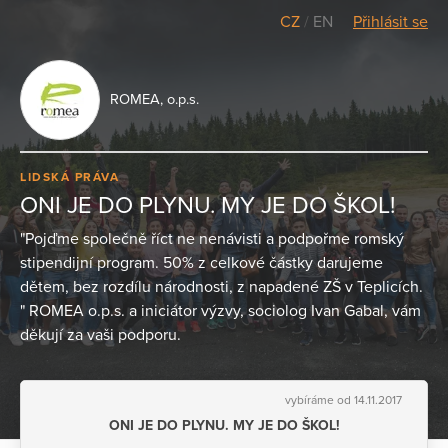
CZ
/
EN
Přihlásit se
ROMEA, o.p.s.
LIDSKÁ PRÁVA
ONI JE DO PLYNU. MY JE DO ŠKOL!
"Pojďme společně říct ne nenávisti a podpořme romský
stipendijní program. 50% z celkové částky darujeme
dětem, bez rozdílu národnosti, z napadené ZŠ v Teplicích.
" ROMEA o.p.s. a iniciátor výzvy, sociolog Ivan Gabal, vám
děkují za vaši podporu.
vybíráme od 14.11.2017
ONI JE DO PLYNU. MY JE DO ŠKOL!