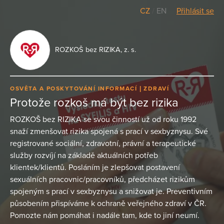
CZ
/
EN
Přihlásit se
ROZKOŠ bez RIZIKA, z. s.
OSVĚTA A POSKYTOVÁNÍ INFORMACÍ
ZDRAVÍ
Protože rozkoš má být bez rizika
ROZKOŠ bez RIZIKA se svou činností už od roku 1992
snaží zmenšovat rizika spojená s prací v sexbyznysu. Své
registrované sociální, zdravotní, právní a terapeutické
služby rozvíjí na základě aktuálních potřeb
klientek/klientů. Posláním je zlepšovat postavení
sexuálních pracovnic/pracovníků, předcházet rizikům
spojeným s prací v sexbyznysu a snižovat je. Preventivním
působením přispíváme k ochraně veřejného zdraví v ČR.
Pomozte nám pomáhat i nadále tam, kde to jiní neumí.