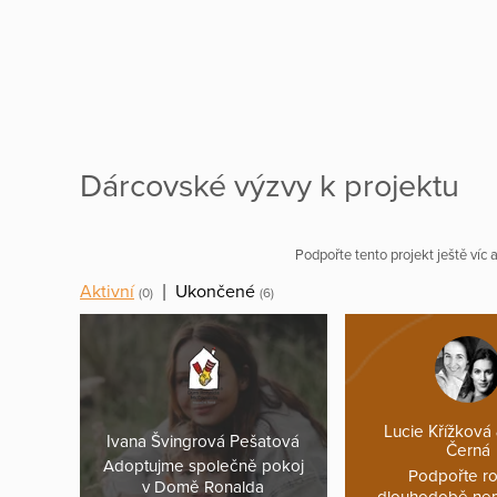
Dárcovské výzvy k projektu
Podpořte tento projekt ještě víc
Aktivní
|
Ukončené
(0)
(6)
Lucie Křížková
Ivana Švingrová Pešatová
Černá
Adoptujme společně pokoj
Podpořte ro
v Domě Ronalda
dlouhodobě ne