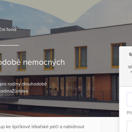
ní fond
S
hodobě nemocných
Vě
 pro rodiny dlouhodobě
odinaZůstává
Př
p ke špičkové lékařské péči a nabídnout