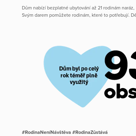
Dům nabízí bezplatné ubytování až 21 rodinám naráz, 
Svým darem pomůžete rodinám, které to potřebují. D
#RodinaNeníNávštěva #RodinaZůstává