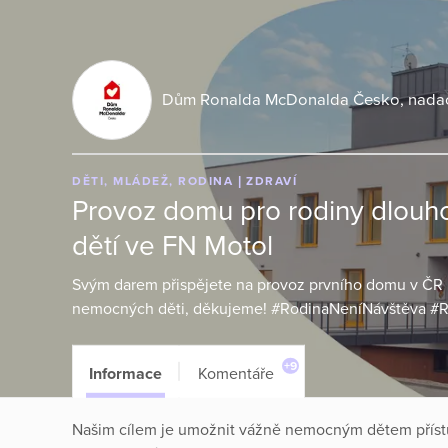
Dům Ronalda McDonalda Česko, nadač
DĚTI, MLÁDEŽ, RODINA
ZDRAVÍ
Provoz domu pro rodiny dlou
dětí ve FN Motol
Svým darem přispějete na provoz prvního domu v ČR
nemocných děti, děkujeme! #RodinaNeníNávštěva #R
+9
Informace
Komentáře
Našim cílem je umožnit vážně nemocným dětem přístu