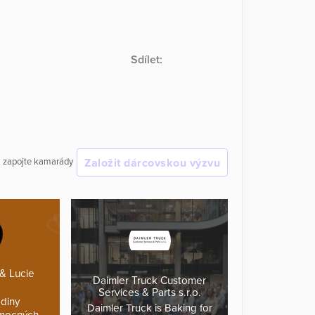
Sdílet:
Založit dárcovskou výzvu
 a zapojte kamarády
 & Lucie
Daimler Truck Customer
Services & Parts s.r.o.
diny
Daimler Truck is Baking for
mocných