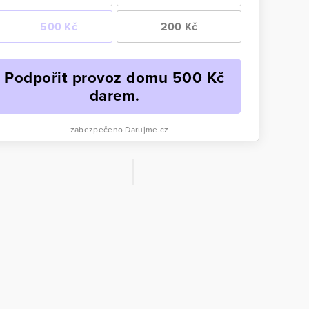
500 Kč
200 Kč
Podpořit provoz domu
500
Kč
darem.
zabezpečeno Darujme.cz