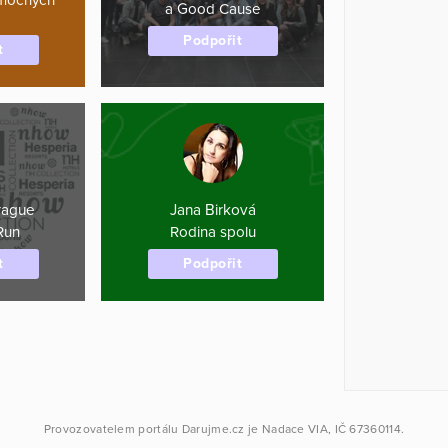
a Good Cause
Podpořit
t
rague
Jana Birková
Run
Rodina spolu
t
Podpořit
Provozovatelem portálu
Darujme.cz
je
Nadace VIA
, IČ 67360114.