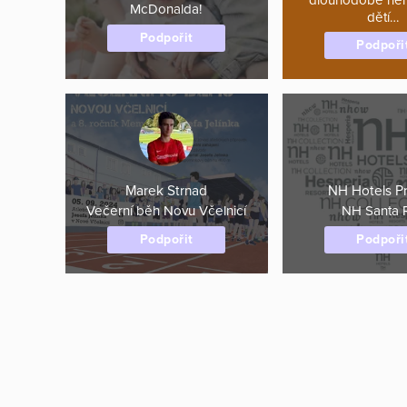
McDonalda!
dětí…
Podpořit
Podpoři
Marek Strnad
NH Hotels P
Večerní běh Novu Včelnicí
NH Santa 
Podpořit
Podpoři