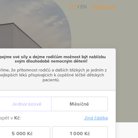
CZ
/
EN
Přihlásit se
pojme své síly a dejme rodičům možnost být nablízku
svým dlouhodobě nemocným dětem!
říme, že přítomnost rodičů a dalších blízkých je jedním z
nejlepších léků přispívajících k úspěšné léčbě dětských
pacientů.
Jednorázově
Měsíčně
ispět v
Kč
:
Jiná částka
5 000 Kč
1 000 Kč