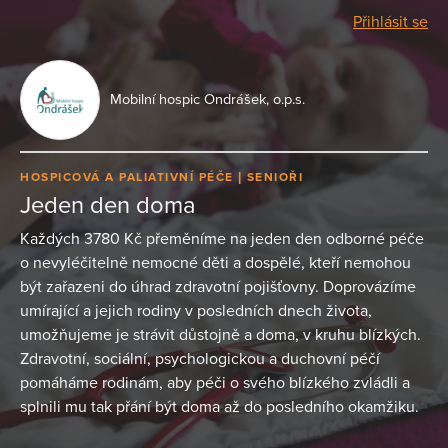
Přihlásit se
Mobilní hospic Ondrášek, o.p.s.
HOSPICOVÁ A PALIATIVNÍ PÉČE
SENIOŘI
Jeden den doma
Každých 3780 Kč přeměníme na jeden den odborné péče
o nevyléčitelně nemocné děti a dospělé, kteří nemohou
být zařazeni do úhrad zdravotní pojišťovny. Doprovázíme
umírající a jejich rodiny v posledních dnech života,
umožňujeme je strávit důstojně a doma, v kruhu blízkých.
Zdravotní, sociální, psychologickou a duchovní péčí
pomáháme rodinám, aby péči o svého blízkého zvládli a
splnili mu tak přání být doma až do posledního okamžiku.