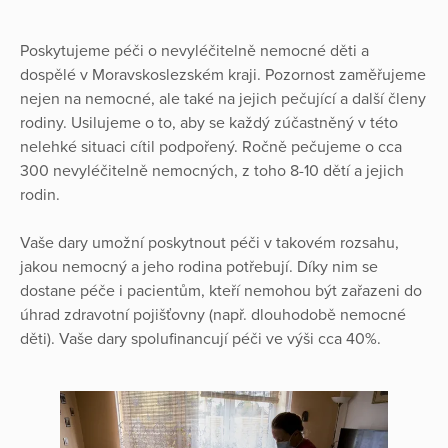
Poskytujeme péči o nevyléčitelně nemocné děti a
dospělé v Moravskoslezském kraji. Pozornost zaměřujeme
nejen na nemocné, ale také na jejich pečující a další členy
rodiny. Usilujeme o to, aby se každý zúčastněný v této
nelehké situaci cítil podpořený. Ročně pečujeme o cca
300 nevyléčitelně nemocných, z toho 8-10 dětí a jejich
rodin.
Vaše dary umožní poskytnout péči v takovém rozsahu,
jakou nemocný a jeho rodina potřebují. Díky nim se
dostane péče i pacientům, kteří nemohou být zařazeni do
úhrad zdravotní pojišťovny (např. dlouhodobě nemocné
děti). Vaše dary spolufinancují péči ve výši cca 40%.