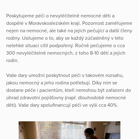
Poskytujeme péči o nevyléčitelně nemocné děti a
dospělé v Moravskoslezském kraji. Pozornost zaměřujeme
nejen na nemocné, ale také na jejich pečující a další členy
rodiny. Usilujeme o to, aby se každý zúčastněný v této
nelehké situaci cítil podpořený. Ročně pečujeme o cca
300 nevyléčitelně nemocných, z toho 8-10 dětí a jejich
rodin.
Vaše dary umožní poskytnout péči v takovém rozsahu,
jakou nemocný a jeho rodina potřebují. Díky nim se
dostane péče i pacientům, kteří nemohou být zařazeni do
úhrad zdravotní pojišťovny (např. dlouhodobě nemocné
děti). Vaše dary spolufinancují péči ve výši cca 40%.