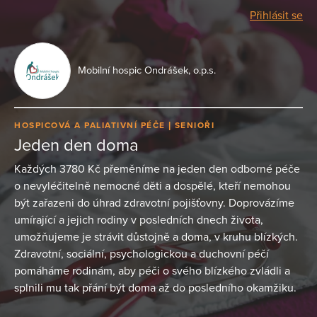
Přihlásit se
Mobilní hospic Ondrášek, o.p.s.
HOSPICOVÁ A PALIATIVNÍ PÉČE
SENIOŘI
Jeden den doma
Každých 3780 Kč přeměníme na jeden den odborné péče
o nevyléčitelně nemocné děti a dospělé, kteří nemohou
být zařazeni do úhrad zdravotní pojišťovny. Doprovázíme
umírající a jejich rodiny v posledních dnech života,
umožňujeme je strávit důstojně a doma, v kruhu blízkých.
Zdravotní, sociální, psychologickou a duchovní péčí
pomáháme rodinám, aby péči o svého blízkého zvládli a
splnili mu tak přání být doma až do posledního okamžiku.