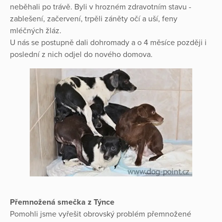
neběhali po trávě. Byli v hrozném zdravotním stavu -
zablešení, začervení, trpěli záněty očí a uší, feny
mléčných žláz.
U nás se postupně dali dohromady a o 4 měsíce později i
poslední z nich odjel do nového domova.
Přemnožená smečka z Týnce
Pomohli jsme vyřešit obrovský problém přemnožené