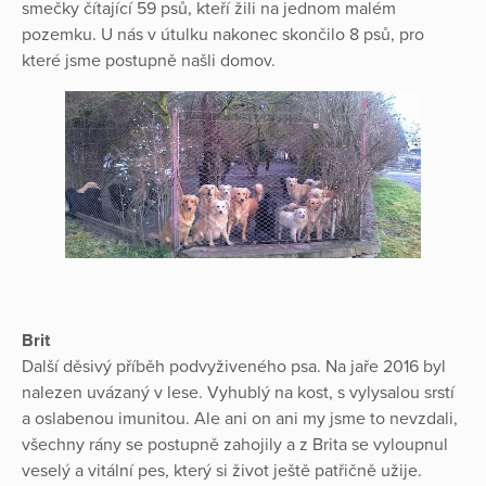
smečky čítající 59 psů, kteří žili na jednom malém
pozemku. U nás v útulku nakonec skončilo 8 psů, pro
které jsme postupně našli domov.
Brit
Další děsivý příběh podvyživeného psa. Na jaře 2016 byl
nalezen uvázaný v lese. Vyhublý na kost, s vylysalou srstí
a oslabenou imunitou. Ale ani on ani my jsme to nevzdali,
všechny rány se postupně zahojily a z Brita se vyloupnul
veselý a vitální pes, který si život ještě patřičně užije.