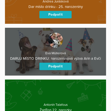
Andrea Jurásková
Dar místo drinku - 25. narozeniny
Podpořit
Eva Müllerová
DARUJ MÍSTO DRINKU: narozeninová výzva Arin a Evči
Podpořit
Antonín Talafous
ŽanTon 22. narozky