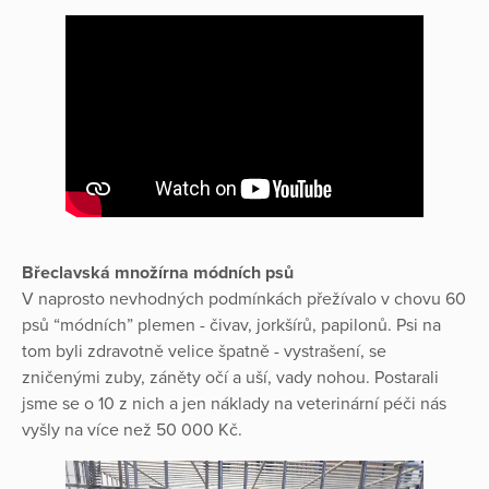
Břeclavská množírna módních psů
V naprosto nevhodných podmínkách přežívalo v chovu 60
psů “módních” plemen - čivav, jorkšírů, papilonů. Psi na
tom byli zdravotně velice špatně - vystrašení, se
zničenými zuby, záněty očí a uší, vady nohou. Postarali
jsme se o 10 z nich a jen náklady na veterinární péči nás
vyšly na více než 50 000 Kč.