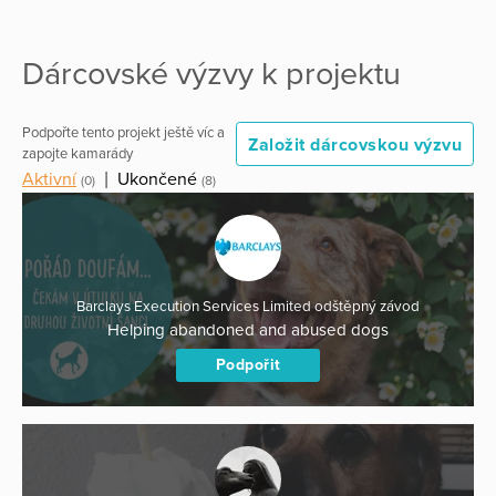
Dárcovské výzvy k projektu
Podpořte tento projekt ještě víc a
Založit dárcovskou výzvu
zapojte kamarády
Aktivní
|
Ukončené
(0)
(8)
Barclays Execution Services Limited odštěpný závod
Helping abandoned and abused dogs
Podpořit