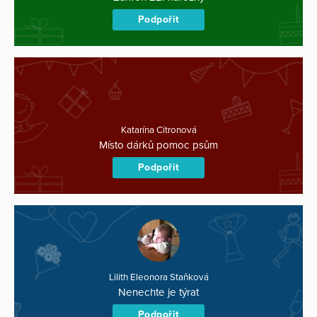
Podpořit
Katarína Citronová
Místo dárků pomoc psům
Podpořit
Lilith Eleonora Staňková
Nenechte je týrat
Podpořit