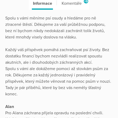
+9
Informace
Komentáře
Spolu s vámi měníme psí osudy a hledáme pro ně
ztracené štěstí. Děkujeme za vaší průběžnou podporu,
bez ní bychom nikdy nedokázali zachránit tolik životů,
které mnohdy visely doslova na vlásku.
Každý váš příspěvek pomáhá zachraňovat psí životy. Bez
dostatku financí bychom nezvládli realizovat spoustu
akutních, ale i dlouhodobých záchranných akcí.
Spolu s vámi ale dokážeme pomoci až stovkám psům za
rok. Děkujeme za každý jednorázový i pravidelný
příspěvek, který můžete věnovat na pomoc psům v nouzi.
Tady je pár příběhů, které by bez vás neměly šťastný
konec.
Alan
Pro Alana záchrana přijela opravdu na poslední chvíli.