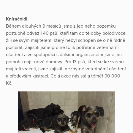
Kníračoidi
Během dlouhých 9 měsíců jsme z jediného pozemku
postupně odvezli 40 psů, kteří tam do té doby polodivoce
žili se svým majitelem, který nebyl schopen se o ně řádně
postarat. Zajistili jsme pro ně tolik potřebné veterinární
ošetření a ve spolupráci s dalšími organizacemi jsme jim
pomohli najít nové domovy. Pro 13 psů, kteří se ke svému
majiteli vraceli, jsme zajistili nezbytné veterinární ošetření
a především kastraci. Celá akce nás stála téměř 90 000
Kč.