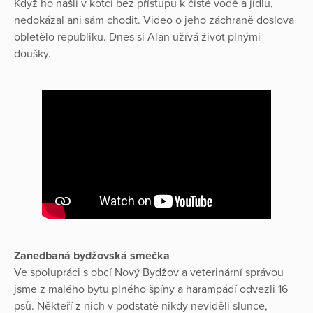
Když ho našli v kotci bez přístupu k čisté vodě a jídlu,
nedokázal ani sám chodit. Video o jeho záchraně doslova
obletělo republiku. Dnes si Alan užívá život plnými
doušky.
Zanedbaná bydžovská smečka
Ve spolupráci s obcí Nový Bydžov a veterinární správou
jsme z malého bytu plného špíny a harampádí odvezli 16
psů. Někteří z nich v podstatě nikdy neviděli slunce,