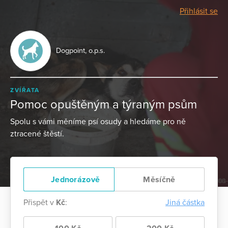
Přihlásit se
Dogpoint, o.p.s.
ZVÍŘATA
Pomoc opuštěným a týraným psům
Spolu s vámi měníme psí osudy a hledáme pro ně
ztracené štěstí.
Jednorázově
Měsíčně
Přispět v
Kč
:
Jiná částka