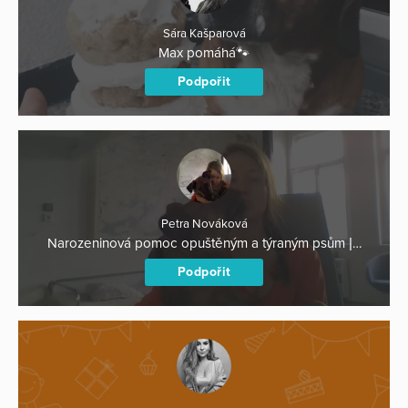
Sára Kašparová
Max pomáhá🐾
Podpořit
Petra Nováková
Narozeninová pomoc opuštěným a týraným psům |…
Podpořit