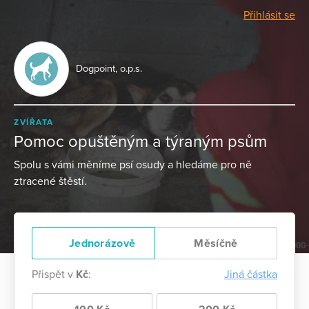
Přihlásit se
Dogpoint, o.p.s.
ZVÍŘATA
Pomoc opuštěným a týraným psům
Spolu s vámi měníme psí osudy a hledáme pro ně
ztracené štěstí.
Jednorázově
Měsíčně
Přispět v
Kč
:
Jiná částka