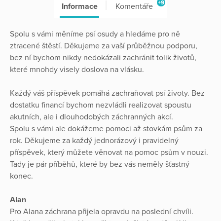
+9
Informace
Komentáře
Spolu s vámi měníme psí osudy a hledáme pro ně
ztracené štěstí. Děkujeme za vaší průběžnou podporu,
bez ní bychom nikdy nedokázali zachránit tolik životů,
které mnohdy visely doslova na vlásku.
Každý váš příspěvek pomáhá zachraňovat psí životy. Bez
dostatku financí bychom nezvládli realizovat spoustu
akutních, ale i dlouhodobých záchranných akcí.
Spolu s vámi ale dokážeme pomoci až stovkám psům za
rok. Děkujeme za každý jednorázový i pravidelný
příspěvek, který můžete věnovat na pomoc psům v nouzi.
Tady je pár příběhů, které by bez vás neměly šťastný
konec.
Alan
Pro Alana záchrana přijela opravdu na poslední chvíli.