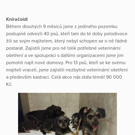
Kníračoidi
Během dlouhých 9 měsíců jsme z jediného pozemku
postupně odvezli 40 psů, kteří tam do té doby polodivoce
žili se svým majitelem, který nebyl schopen se o ně řádně
postarat. Zajistili jsme pro ně tolik potřebné veterinární
ošetření a ve spolupráci s dalšími organizacemi jsme jim
pomohli najít nové domovy. Pro 13 psů, kteří se ke svému
majiteli vraceli, jsme zajistili nezbytné veterinární ošetření
a především kastraci. Celá akce nás stála téměř 90 000
Kč.