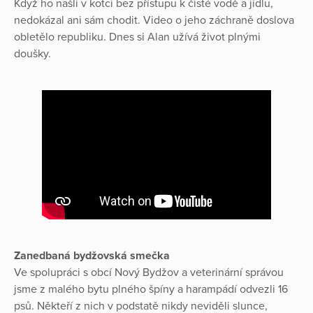
Když ho našli v kotci bez přístupu k čisté vodě a jídlu,
nedokázal ani sám chodit. Video o jeho záchraně doslova
obletělo republiku. Dnes si Alan užívá život plnými
doušky.
Zanedbaná bydžovská smečka
Ve spolupráci s obcí Nový Bydžov a veterinární správou
jsme z malého bytu plného špíny a harampádí odvezli 16
psů. Někteří z nich v podstatě nikdy neviděli slunce,