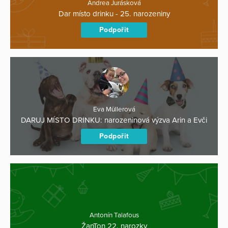
Andrea Jurásková
Dar místo drinku - 25. narozeniny
Podpořit
Eva Müllerová
DARUJ MÍSTO DRINKU: narozeninová výzva Arin a Evči
Podpořit
Antonín Talafous
ŽanTon 22. narozky