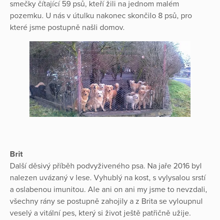
smečky čítající 59 psů, kteří žili na jednom malém
pozemku. U nás v útulku nakonec skončilo 8 psů, pro
které jsme postupně našli domov.
Brit
Další děsivý příběh podvyživeného psa. Na jaře 2016 byl
nalezen uvázaný v lese. Vyhublý na kost, s vylysalou srstí
a oslabenou imunitou. Ale ani on ani my jsme to nevzdali,
všechny rány se postupně zahojily a z Brita se vyloupnul
veselý a vitální pes, který si život ještě patřičně užije.