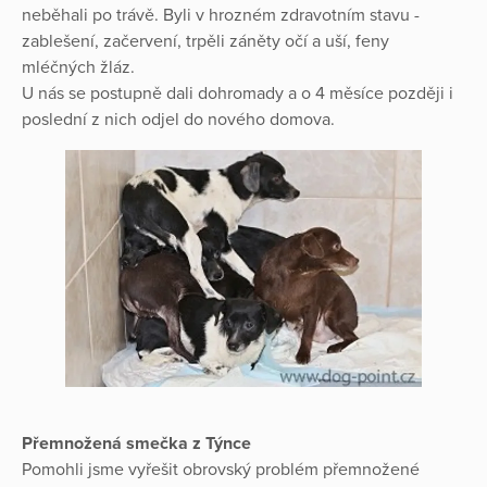
neběhali po trávě. Byli v hrozném zdravotním stavu -
zablešení, začervení, trpěli záněty očí a uší, feny
mléčných žláz.
U nás se postupně dali dohromady a o 4 měsíce později i
poslední z nich odjel do nového domova.
Přemnožená smečka z Týnce
Pomohli jsme vyřešit obrovský problém přemnožené