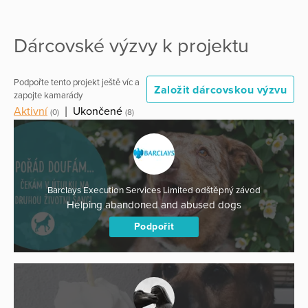
Dárcovské výzvy k projektu
Podpořte tento projekt ještě víc a
Založit dárcovskou výzvu
zapojte kamarády
Aktivní
|
Ukončené
(0)
(8)
Barclays Execution Services Limited odštěpný závod
Helping abandoned and abused dogs
Podpořit