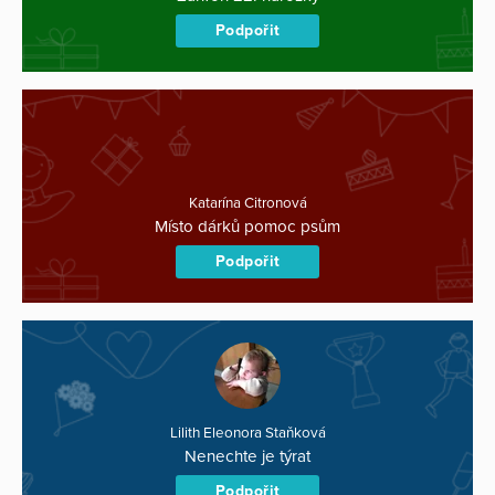
Podpořit
Katarína Citronová
Místo dárků pomoc psům
Podpořit
Lilith Eleonora Staňková
Nenechte je týrat
Podpořit