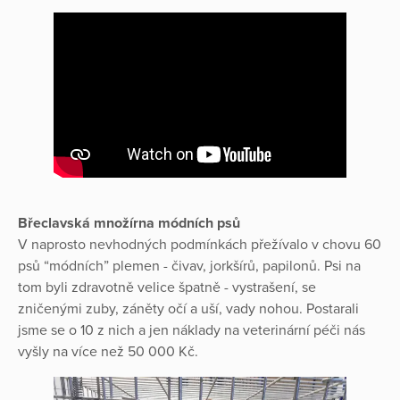
Břeclavská množírna módních psů
V naprosto nevhodných podmínkách přežívalo v chovu 60
psů “módních” plemen - čivav, jorkšírů, papilonů. Psi na
tom byli zdravotně velice špatně - vystrašení, se
zničenými zuby, záněty očí a uší, vady nohou. Postarali
jsme se o 10 z nich a jen náklady na veterinární péči nás
vyšly na více než 50 000 Kč.