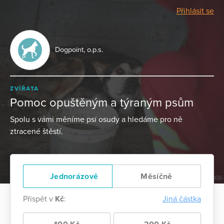
Přihlásit se
Dogpoint, o.p.s.
ZVÍŘATA
Pomoc opuštěným a týraným psům
Spolu s vámi měníme psí osudy a hledáme pro ně
ztracené štěstí.
Jednorázově
Měsíčně
Přispět v
Kč
:
Jiná částka