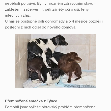
neběhali po trávě. Byli v hrozném zdravotním stavu -
zablešení, začervení, trpěli záněty očí a uší, feny
mléčných žláz.
U nás se postupně dali dohromady a o 4 měsíce později i
poslední z nich odjel do nového domova.
Přemnožená smečka z Týnce
Pomohli jsme vyřešit obrovský problém přemnožené