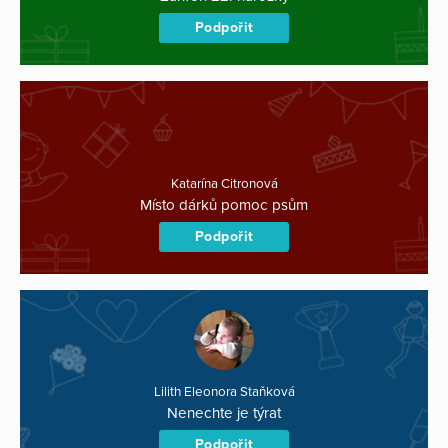
Podpořit
Katarína Citronová
Místo dárků pomoc psům
Podpořit
Lilith Eleonora Staňková
Nenechte je týrat
Podpořit