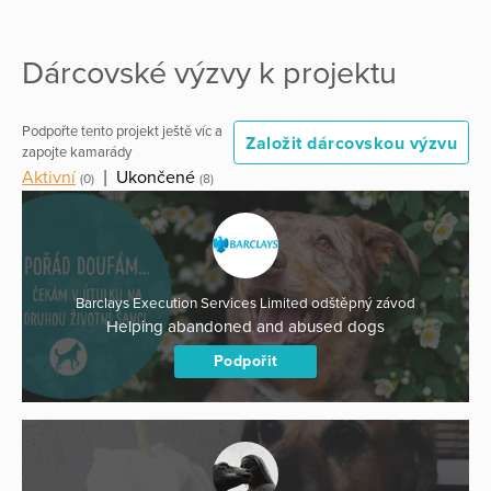
Dárcovské výzvy k projektu
Podpořte tento projekt ještě víc a
Založit dárcovskou výzvu
zapojte kamarády
Aktivní
|
Ukončené
(0)
(8)
Barclays Execution Services Limited odštěpný závod
Helping abandoned and abused dogs
Podpořit