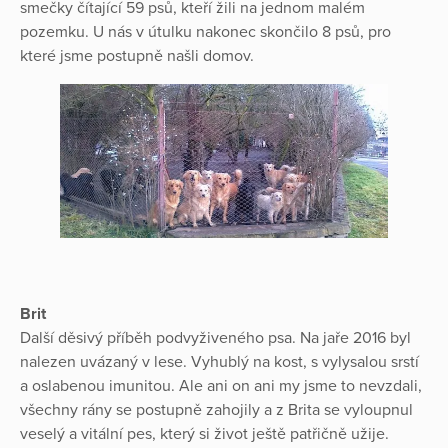
smečky čítající 59 psů, kteří žili na jednom malém
pozemku. U nás v útulku nakonec skončilo 8 psů, pro
které jsme postupně našli domov.
Brit
Další děsivý příběh podvyživeného psa. Na jaře 2016 byl
nalezen uvázaný v lese. Vyhublý na kost, s vylysalou srstí
a oslabenou imunitou. Ale ani on ani my jsme to nevzdali,
všechny rány se postupně zahojily a z Brita se vyloupnul
veselý a vitální pes, který si život ještě patřičně užije.