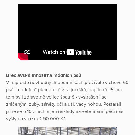
Břeclavská množírna módních psů
V naprosto nevhodných podmínkách přežívalo v chovu 60
psů “módních” plemen - čivav, jorkšírů, papilonů. Psi na
tom byli zdravotně velice špatně - vystrašení, se
zničenými zuby, záněty očí a uší, vady nohou. Postarali
jsme se o 10 z nich a jen náklady na veterinární péči nás
vyšly na více než 50 000 Kč.