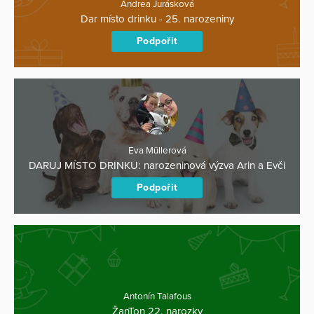
Andrea Jurásková
Dar místo drinku - 25. narozeniny
Podpořit
Eva Müllerová
DARUJ MÍSTO DRINKU: narozeninová výzva Arin a Evči
Podpořit
Antonín Talafous
ŽanTon 22. narozky