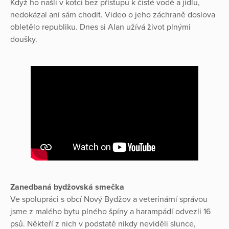
Když ho našli v kotci bez přístupu k čisté vodě a jídlu,
nedokázal ani sám chodit. Video o jeho záchraně doslova
obletělo republiku. Dnes si Alan užívá život plnými
doušky.
Zanedbaná bydžovská smečka
Ve spolupráci s obcí Nový Bydžov a veterinární správou
jsme z malého bytu plného špíny a harampádí odvezli 16
psů. Někteří z nich v podstatě nikdy neviděli slunce,