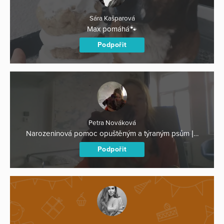
Sára Kašparová
Max pomáhá🐾
Podpořit
Petra Nováková
Narozeninová pomoc opuštěným a týraným psům |…
Podpořit