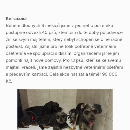
Kníračoidi
Během dlouhých 9 měsíců jsme z jediného pozemku
postupně odvezli 40 psů, kteří tam do té doby polodivoce
žili se svým majitelem, který nebyl schopen se o ně řádně
postarat. Zajistili jsme pro ně tolik potřebné veterinární
ošetření a ve spolupráci s dalšími organizacemi jsme jim
pomohli najít nové domovy. Pro 13 psů, kteří se ke svému
majiteli vraceli, jsme zajistili nezbytné veterinární ošetření
a především kastraci. Celá akce nás stála téměř 90 000
Kč.