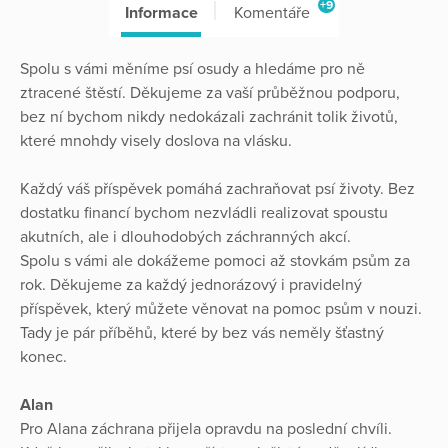
+9
Informace
Komentáře
Spolu s vámi měníme psí osudy a hledáme pro ně
ztracené štěstí. Děkujeme za vaší průběžnou podporu,
bez ní bychom nikdy nedokázali zachránit tolik životů,
které mnohdy visely doslova na vlásku.
Každý váš příspěvek pomáhá zachraňovat psí životy. Bez
dostatku financí bychom nezvládli realizovat spoustu
akutních, ale i dlouhodobých záchranných akcí.
Spolu s vámi ale dokážeme pomoci až stovkám psům za
rok. Děkujeme za každý jednorázový i pravidelný
příspěvek, který můžete věnovat na pomoc psům v nouzi.
Tady je pár příběhů, které by bez vás neměly šťastný
konec.
Alan
Pro Alana záchrana přijela opravdu na poslední chvíli.