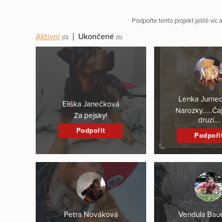
Podpořte tento projekt ještě víc
Aktivní
|
Ukončené
(0)
(6)
Lenka Jurne
Eliška Janečková
Narozky.....Čaj
Za pejsky!
druzí...
Podpořit
Podpoři
Petra Nováková
Vendula Bau