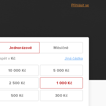
Přihlásit se
Jednorázově
Měsíčně
ispět v
Kč
:
Jiná částka
10 000 Kč
5 000 Kč
2 500 Kč
1 000 Kč
500 Kč
300 Kč