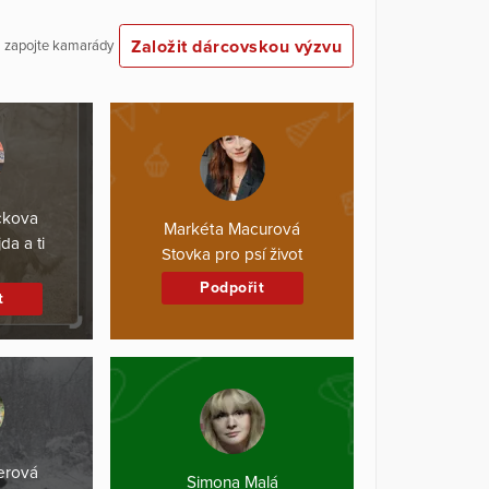
Založit dárcovskou výzvu
 a zapojte kamarády
ckova
Markéta Macurová
da a ti
Stovka pro psí život
Podpořit
t
erová
Simona Malá