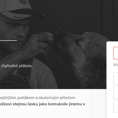
s
Př
h čtyřnohé přátele.
 nejbližším parťákem a skutečným přítelem
íčkovi stejnou lásku jako komukoliv jinému v