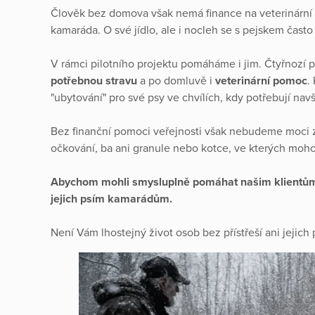
Člověk bez domova však nemá finance na veterinární 
kamaráda. O své jídlo, ale i nocleh se s pejskem často 
V rámci pilotního projektu pomáháme i jim. Čtyřnozí 
potřebnou stravu
a po domluvě i
veterinární pomoc
.
"ubytování" pro své psy ve chvílích, kdy potřebují navš
Bez finanční pomoci veřejnosti však nebudeme moci za
očkování, ba ani granule nebo kotce, ve kterých moho
Abychom mohli smysluplně pomáhat našim klientům
jejich psím kamarádům.
Není Vám lhostejný život osob bez přístřeší ani jejic