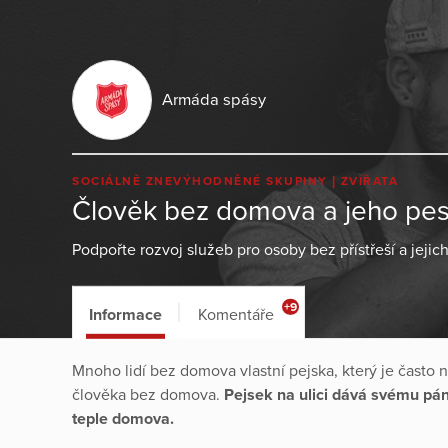
Armáda spásy
SOCIÁLNĚ ZNEVÝHODNĚNÉ SKUPINY
ZVÍŘATA
Člověk bez domova a jeho pe
Podpořte rozvoj služeb pro osoby bez přístřeší a jejic
+9
Informace
Komentáře
Mnoho lidí bez domova vlastní pejska, který je často
člověka bez domova.
Pejsek na ulici dává svému pán
teple domova.