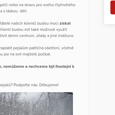
péči nebo na stravu pro svého čtyřnohého
a s láskou dělí.
přátelé našich klientů budou moci
získat
 Klienti budou mít také možnost využít
tívit denní centrum, úřady a jiné instituce.
platit pejskům patřičná ošetření, včetně
u psi na své majitelé počkat.
, nemůžeme a nechceme být lhostejní k
h pejsků? Podpořte nás. Děkujeme!