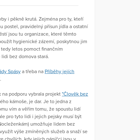
by i pěkně krutá. Zejména pro ty, kteří
ou postel, pravidelný přísun jídla a ostatní
ěstí jsou tu organizace, které těmto
, použít hygienické zázemí, poskytnou jim
h tedy letos pomoct finančním
o lidi bez domova stará.
dy Spásy
a třeba na
Příběhy jejích
.
ak na podporu vybrala projekt
"Člověk bez
hého kámoše, je dar. Je to jedna z
tomu vím a věřím tomu, že spoustu lidí
pro tyto lidi i jejich pejsky musí být
m Nocleženkám) umožňuje lidem bez
 využít výše zmíněných služeb a snaží se
e chvílích, kdy jejich páníčci jsou v