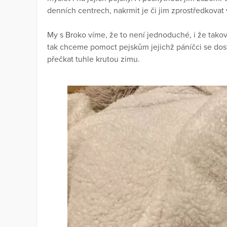
denních centrech, nakrmit je či jim zprostředkovat 
My s Broko víme, že to není jednoduché, i že takov
tak chceme pomoct pejskům jejichž páníčci se dost
přečkat tuhle krutou zimu.