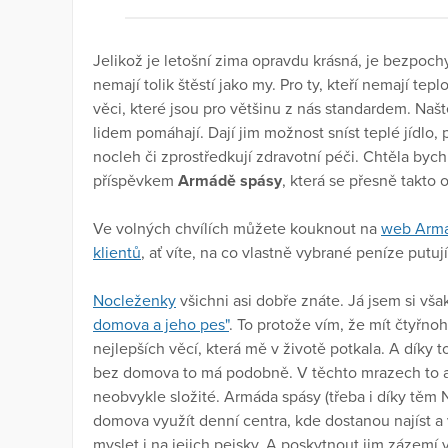
Jelikož je letošní zima opravdu krásná, je bezpochy
nemají tolik štěstí jako my. Pro ty, kteří nemají tepl
věci, které jsou pro většinu z nás standardem. Našt
lidem pomáhají. Dají jim možnost sníst teplé jídlo
nocleh či zprostředkují zdravotní péči. Chtěla byc
příspěvkem
Armádě spásy
, která se přesně takto 
Ve volných chvílích můžete kouknout na
web Armá
klientů
, ať víte, na co vlastně vybrané peníze putují
Nocleženky
všichni asi dobře znáte. Já jsem si vš
domova a jeho pes"
. To protože vím, že mít čtyřno
nejlepších věcí, která mě v životě potkala. A díky 
bez domova to má podobně. V těchto mrazech to ale 
neobvykle složité. Armáda spásy (třeba i díky tě
domova využít denní centra, kde dostanou najíst a
myslet i na jejich pejsky. A poskytnout jim zázemí v