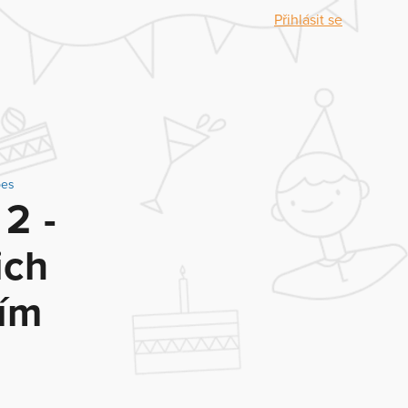
Přihlásit se
pes
2 -
ich
vím