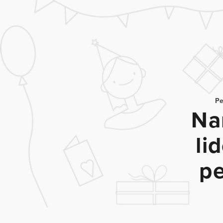
Pe
Na
li
pe