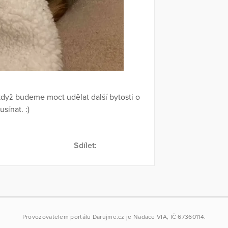
dyž budeme moct udělat další bytosti o
sínat. :)
Sdílet:
Provozovatelem portálu
Darujme.cz
je
Nadace VIA
, IČ 67360114.