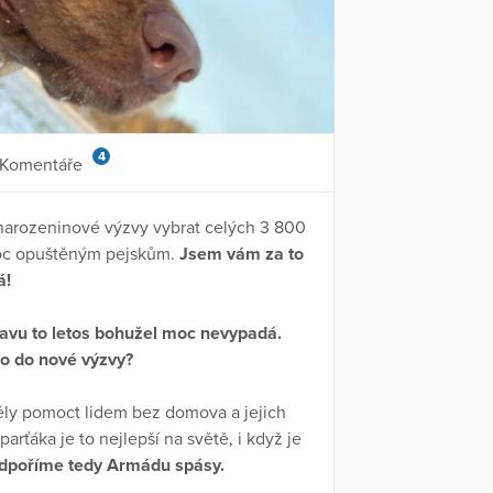
4
Komentáře
 narozeninové výzvy vybrat celých 3 800
omoc opuštěným pejskům.
Jsem vám za to
á!
avu to letos bohužel moc nevypadá.
o do nové výzvy?
ěly pomoct lidem bez domova a jejich
ťáka je to nejlepší na světě, i když je
dpoříme tedy Armádu spásy.