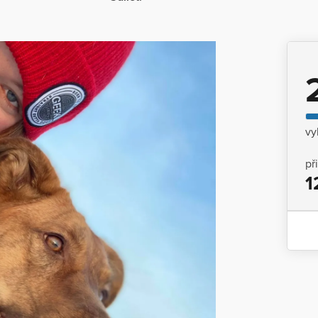
vy
př
1