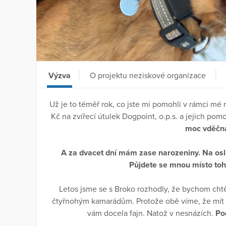
Výzva
O projektu neziskové organizace
Už je to téměř rok, co jste mi pomohli v rámci mé
Kč na zvířecí útulek Dogpoint, o.p.s. a jejich p
moc vděčn
A za dvacet dní mám zase narozeniny. Na osl
Půjdete se mnou místo toh
Letos jsme se s Broko rozhodly, že bychom cht
čtyřnohým kamarádům. Protože obě víme, že mít par
vám docela fajn. Natož v nesnázích.
Po