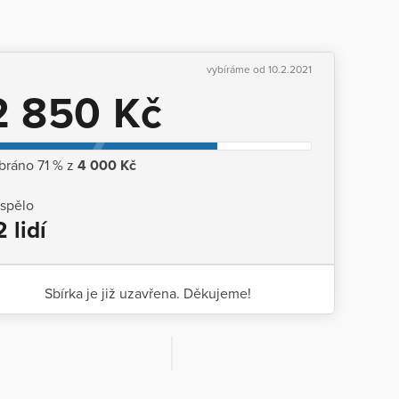
vybíráme od 10.2.2021
2 850 Kč
bráno 71 % z
4 000 Kč
ispělo
2 lidí
Sbírka je již uzavřena. Děkujeme!