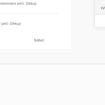
veterinární péči .Děkuji
vy
í péči .Děkuji
Sdílet: