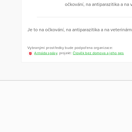
očkování, na antiparazitika a na 
Je to na očkování, na antiparazitika a na veterinárn
Vybranými prostředky bude podpořena organizace:
Armáda spásy
, projekt:
Člověk bez domova a jeho pes