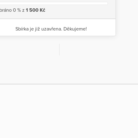
bráno 0 % z
1 500 Kč
Sbírka je již uzavřena. Děkujeme!