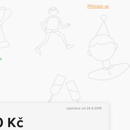
Přihlásit se
es
vybíráme od 24.4.2019
0 Kč