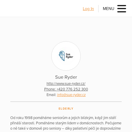
Log In
MENU
Sue Ryder
http://www.sue-ryder.cz/
Phone: +420 776 252 300
Email:
info@sue-ryder.cz
ELDERLY
Od roku 1998 pomáháme seniorům a jejich blízkým, když jim stáří
přináší starosti. Pomáháme starým lidem v domácnostech. Pečujeme
o ně také v domově pro seniory – díky paliativní péči je doprovázíme