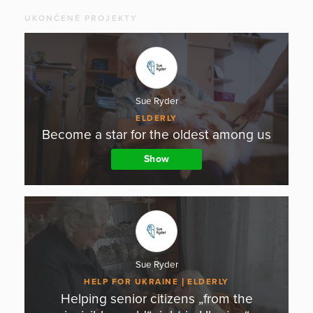
UKONČENÉ PROJEKTY
Sue Ryder
ELDERLY
Become a star for the oldest among us
Show
Sue Ryder
HELP FOR UKRAINE
ELDERLY
Helping senior citizens „from the