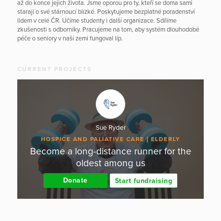
až do konce jejich života. Jsme oporou pro ty, kteří se doma sami
starají o své stárnoucí blízké. Poskytujeme bezplatné poradenství
lidem v celé ČR. Učíme studenty i další organizace. Sdílíme
zkušenosti s odborníky. Pracujeme na tom, aby systém dlouhodobé
péče o seniory v naší zemi fungoval líp.
CURRENT PROJECTS
Sue Ryder
HOSPICE AND PALIATIVE CARE
ELDERLY
Become a long-distance runner for the
oldest among us
Donate
Start fundraising