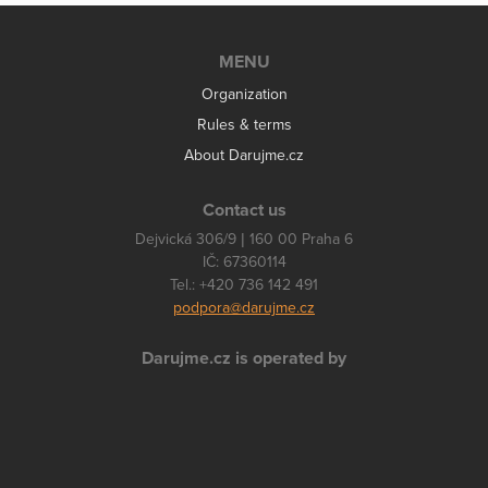
MENU
Organization
Rules & terms
About Darujme.cz
Contact us
Dejvická 306/9 | 160 00 Praha 6
IČ: 67360114
Tel.: +420 736 142 491
podpora@darujme.cz
Darujme.cz is operated by