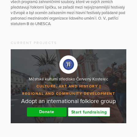
všech programů zahraničními soubory, které ve svých zemích
představují folklorní špičku, se zařadil mezi nejvýznamnější festivaly
v Evropě a byl oceněn zařazením mezi hlavní festivaly pořádané pod
patronací mezinárodní organizace lidového umění I. O. V., patřící
statutem B do UNESCA.
CURRENT PROJECTS
Městské kulturní středisko Červený Kostelec
CULTURE, ART AND HISTORY
REGIONAL AND COMMUNITY DEVELOPMENT
Adopt an international folklore group
Donate
Start fundraising