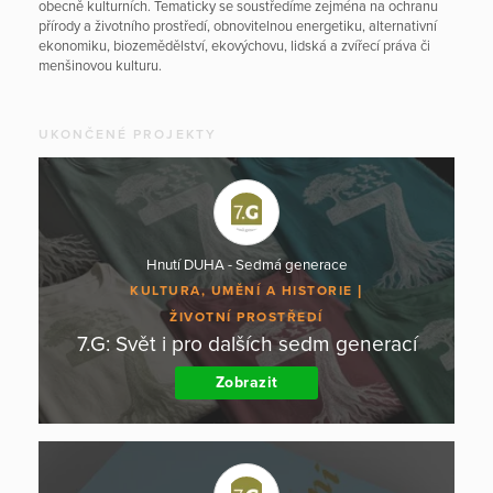
obecně kulturních. Tematicky se soustředíme zejména na ochranu
přírody a životního prostředí, obnovitelnou energetiku, alternativní
ekonomiku, biozemědělství, ekovýchovu, lidská a zvířecí práva či
menšinovou kulturu.
UKONČENÉ PROJEKTY
Hnutí DUHA - Sedmá generace
KULTURA, UMĚNÍ A HISTORIE
ŽIVOTNÍ PROSTŘEDÍ
7.G: Svět i pro dalších sedm generací
Zobrazit