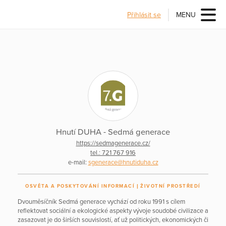
Přihlásit se
MENU
Hnutí DUHA - Sedmá generace
https://sedmagenerace.cz/
tel.: 721 767 916
e-mail:
sgenerace@hnutiduha.cz
OSVĚTA A POSKYTOVÁNÍ INFORMACÍ
ŽIVOTNÍ PROSTŘEDÍ
Dvouměsíčník Sedmá generace vychází od roku 1991 s cílem
reflektovat sociální a ekologické aspekty vývoje soudobé civilizace a
zasazovat je do širších souvislostí, ať už politických, ekonomických či