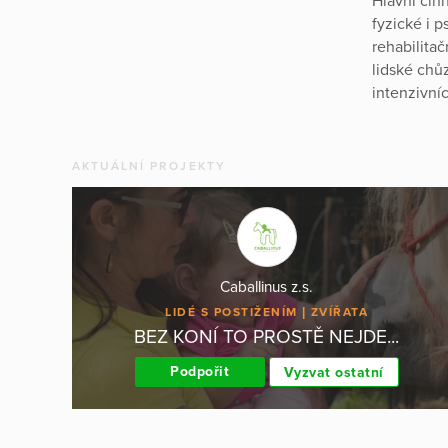
Hlavní čin
fyzické i 
rehabilita
lidské chů
intenzivní
AKTUÁLNÍ PROJEKTY
Caballinus z.s.
LIDÉ S POSTIŽENÍM
ZVÍŘATA
BEZ KONÍ TO PROSTĚ NEJDE...
Podpořit
Vyzvat ostatní