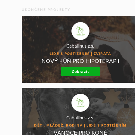
UKONČENÉ PROJEKTY
Caballinus z.s.
LIDÉ S POSTIŽENÍM
ZVÍŘATA
NOVÝ KŮŇ PRO HIPOTERAPII
Zobrazit
Caballinus z.s.
DĚTI, MLÁDEŽ, RODINA
LIDÉ S POSTIŽENÍM
VÁNOCE PRO KONĚ