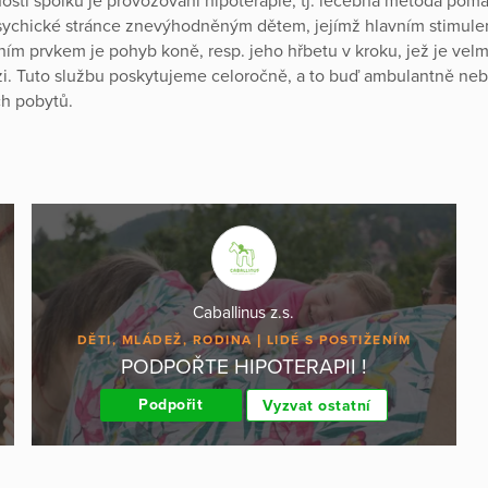
ností spolku je provozování hipoterapie, tj. léčebná metoda pomá
psychické stránce znevýhodněným dětem, jejímž hlavním stimule
čním prvkem je pohyb koně, resp. jeho hřbetu v kroku, jež je ve
zi. Tuto službu poskytujeme celoročně, a to buď ambulantně ne
ch pobytů.
Caballinus z.s.
DĚTI, MLÁDEŽ, RODINA
LIDÉ S POSTIŽENÍM
PODPOŘTE HIPOTERAPII !
Podpořit
Vyzvat ostatní