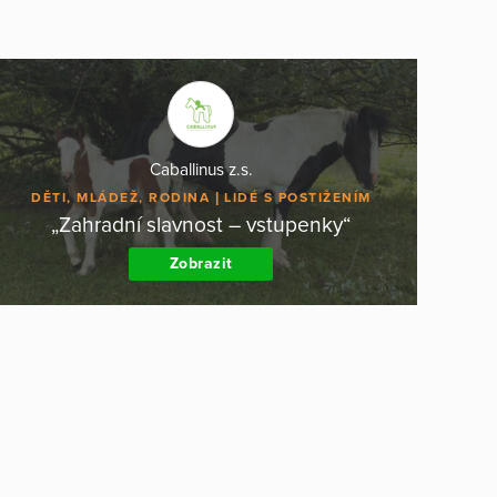
Caballinus z.s.
DĚTI, MLÁDEŽ, RODINA
LIDÉ S POSTIŽENÍM
„Zahradní slavnost – vstupenky“
Zobrazit