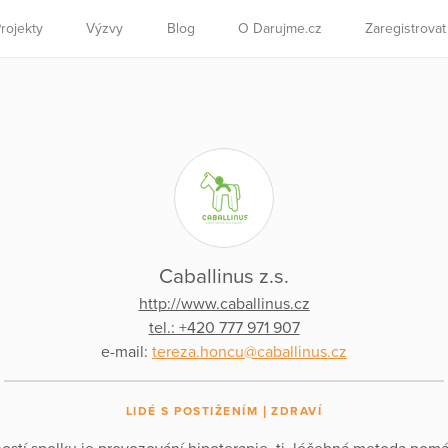
rojekty
Výzvy
Blog
O Darujme.cz
Zaregistrova
Caballinus z.s.
http://www.caballinus.cz
tel.: +420 777 971 907
e-mail:
tereza.honcu@caballinus.cz
LIDÉ S POSTIŽENÍM
ZDRAVÍ