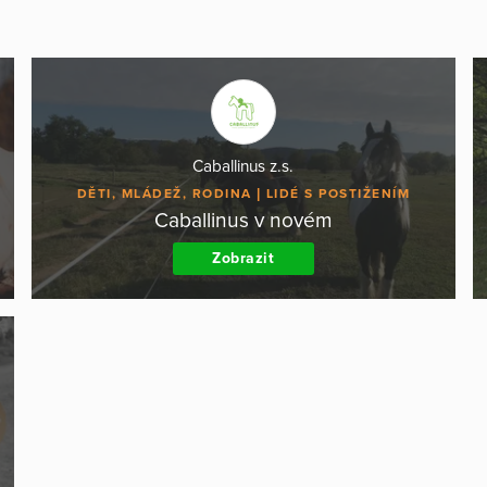
Caballinus z.s.
DĚTI, MLÁDEŽ, RODINA
LIDÉ S POSTIŽENÍM
Caballinus v novém
Zobrazit