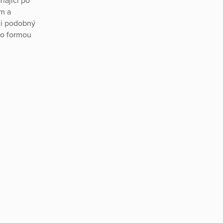
hající po
m a
lmi podobný
bo formou