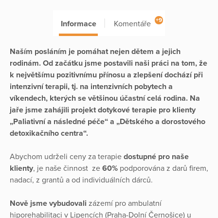
+9
Informace
Komentáře
Naším posláním je pomáhat nejen dětem a jejich
rodinám. Od začátku jsme postavili naši práci na tom, že
k největšímu pozitivnímu přínosu a zlepšení dochází při
intenzivní terapii, tj. na intenzivních pobytech a
víkendech, kterých se většinou účastní celá rodina. Na
jaře jsme zahájili projekt dotykové terapie pro klienty
„Paliativní a následné péče“ a „Dětského a dorostového
detoxikačního centra“.
Abychom udrželi ceny za terapie
dostupné pro naše
klienty
, je naše činnost ze
60%
podporována z darů firem,
nadací, z grantů a od individuálních dárců.
Nově jsme vybudovali
zázemí pro ambulatní
hiporehabilitaci v Lipencích (Praha-Dolní Černošice) u