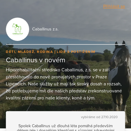
Přihlásit se
Caballinus z.s.
DĚTI, MLÁDEŽ, RODINA
LIDÉ S POSTIŽENÍM
Caballinus v novém
Hiporehabilitační středisko Caballinus, z.s. se v září
přestěhovalo do nově pronajatých prostor v Praze
Lipencích. Naše služby už mají tak široký dosah a rozsah,
že potřebujeme mít dle našich představ zrekonstruované
kvalitní zázemí pro naše klienty, koně a tým.
vybíráme od 27.10.2020
Spolek Caballinus už dlouhá léta pomáhá především
dětem (ale i dospělým klientům) s různými zdravotními