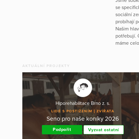
Jsme soukr
se specific
sociální z
probíhají 
Našim hlav
potřebují.
máme celor
AKTUÁLNÍ PROJEKTY
Hiporehabilitace Brno z. s.
LIDÉ S POSTIŽENÍM
ZVÍŘATA
Seno pro naše koníky 2026
Podpořit
Vyzvat ostatní