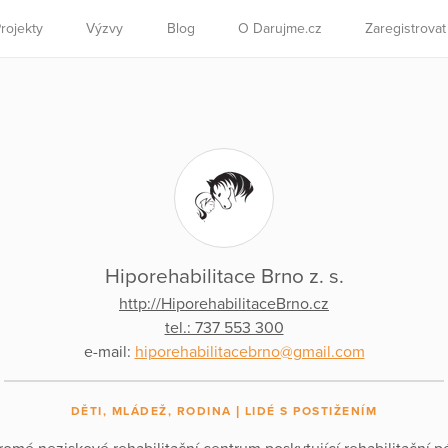
rojekty
Výzvy
Blog
O Darujme.cz
Zaregistrova
Hiporehabilitace Brno z. s.
http://HiporehabilitaceBrno.cz
tel.: 737 553 300
e-mail:
hiporehabilitacebrno@gmail.com
DĚTI, MLÁDEŽ, RODINA
LIDÉ S POSTIŽENÍM