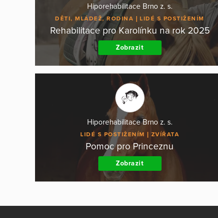
Hiporehabilitace Brno z. s.
DĚTI, MLÁDEŽ, RODINA
LIDÉ S POSTIŽENÍM
Rehabilitace pro Karolínku na rok 2025
Zobrazit
Hiporehabilitace Brno z. s.
LIDÉ S POSTIŽENÍM
ZVÍŘATA
Pomoc pro Princeznu
Zobrazit