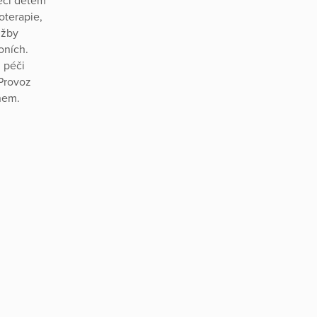
péči dětem
oterapie,
užby
oních.
 péči
 Provoz
hem.