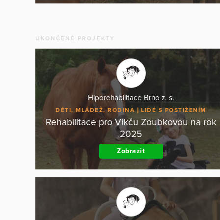
UKONČENÉ PROJEKTY
Hiporehabilitace Brno z. s.
DĚTI, MLÁDEŽ, RODINA
LIDÉ S POSTIŽENÍM
Rehabilitace pro Vikču Zoubkovou na rok
2025
Zobrazit