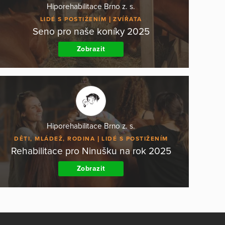
Hiporehabilitace Brno z. s.
LIDÉ S POSTIŽENÍM
ZVÍŘATA
Seno pro naše koníky 2025
Zobrazit
Hiporehabilitace Brno z. s.
DĚTI, MLÁDEŽ, RODINA
LIDÉ S POSTIŽENÍM
Rehabilitace pro Ninušku na rok 2025
Zobrazit