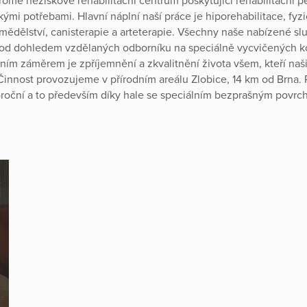
omé neziskové rehabilitační centrum poskytující rehabilitační 
kými potřebami. Hlavní náplní naší práce je hiporehabilitace, fyzi
emědělství, canisterapie a arteterapie. Všechny naše nabízené sl
pod dohledem vzdělaných odborníku na speciálně vycvičených k
ním záměrem je zpříjemnění a zkvalitnění života všem, kteří naši
 Činnost provozujeme v přírodním areálu Zlobice, 14 km od Brna.
oční a to především díky hale se speciálním bezprašným povrc