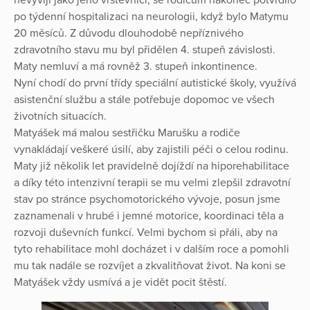
nevyvíjí jako jeho vrstevníci, se rodičům nakonec potvrdilo
po týdenní hospitalizaci na neurologii, když bylo Matymu
20 měsíců. Z důvodu dlouhodobě nepříznivého
zdravotního stavu mu byl přidělen 4. stupeň závislosti.
Maty nemluví a má rovněž 3. stupeň inkontinence.
Nyní chodí do první třídy speciální autistické školy, využívá
asistenční službu a stále potřebuje dopomoc ve všech
životních situacích.
Matyášek má malou sestřičku Marušku a rodiče
vynakládají veškeré úsilí, aby zajistili péči o celou rodinu.
Maty již několik let pravidelně dojíždí na hiporehabilitace
a díky této intenzivní terapii se mu velmi zlepšil zdravotní
stav po stránce psychomotorického vývoje, posun jsme
zaznamenali v hrubé i jemné motorice, koordinaci těla a
rozvoji duševních funkcí. Velmi bychom si přáli, aby na
tyto rehabilitace mohl docházet i v dalším roce a pomohli
mu tak nadále se rozvíjet a zkvalitňovat život. Na koni se
Matyášek vždy usmívá a je vidět pocit štěstí.