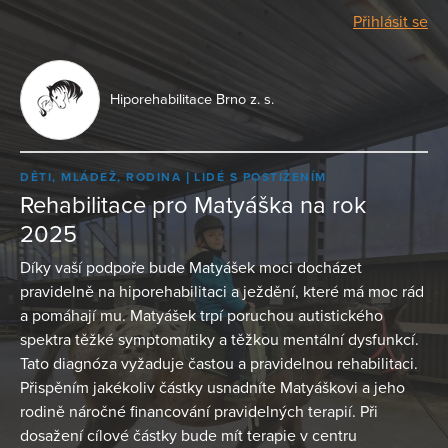
Přihlásit se
Hiporehabilitace Brno z. s.
DĚTI, MLÁDEŽ, RODINA
LIDÉ S POSTIŽENÍM
Rehabilitace pro Matyáška na rok
2025
Díky vaší podpoře bude Matyášek moci docházet
pravidelně na hiporehabilitaci a ježdění, které má moc rád
a pomáhají mu. Matyášek trpí poruchou autistického
spektra těžké symptomatiky a těžkou mentální dysfunkcí.
Tato diagnóza vyžaduje častou a pravidelnou rehabilitaci.
Přispěním jakékoliv částky usnadníte Matyáškovi a jeho
rodině náročné financování pravidelných terapií. Při
dosažení cílové částky bude mít terapie v centru