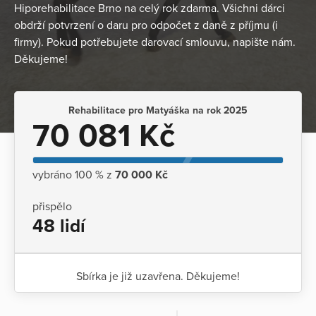
Hiporehabilitace Brno na celý rok zdarma. Všichni dárci
obdrží potvrzení o daru pro odpočet z daně z příjmu (i
firmy). Pokud potřebujete darovací smlouvu, napište nám.
Děkujeme!
Rehabilitace pro Matyáška na rok 2025
70 081 Kč
vybráno 100 % z
70 000 Kč
přispělo
48 lidí
Sbírka je již uzavřena. Děkujeme!