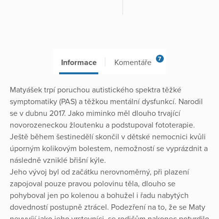
7
Informace
Komentáře
Matyášek trpí poruchou autistického spektra těžké
symptomatiky (PAS) a těžkou mentální dysfunkcí. Narodil
se v dubnu 2017. Jako miminko měl dlouho trvající
novorozeneckou žloutenku a podstupoval fototerapie.
Ještě během šestinedělí skončil v dětské nemocnici kvůli
úporným kolikovým bolestem, nemožností se vyprázdnit a
následně vzniklé břišní kýle.
Jeho vývoj byl od začátku nerovnoměrný, při plazení
zapojoval pouze pravou polovinu těla, dlouho se
pohyboval jen po kolenou a bohužel i řadu nabytých
dovedností postupně ztrácel. Podezření na to, že se Maty