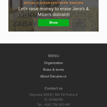
SOCIALLY DISADVANTAGED GROUPS
Let's raise money to erase Jana's &
Milan's distraint!
Show
MENU
Organization
Rules & terms
About Darujme.cz
Contact us
Dejvická 306/9 | 160 00 Praha 6
IČ: 67360114
Tel.: +420 736 142 491