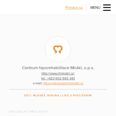
Přihlásit se
MENU
Centrum hiporehabilitace Mirákl, o.p.s.
http://www.chmirakl.cz/
tel.: +420 602 665 343
e-mail:
jitka.krakorova@chmirakl.cz
DĚTI, MLÁDEŽ, RODINA
LIDÉ S POSTIŽENÍM
AKTUÁLNÍ PROJEKTY