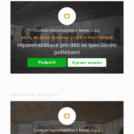
Centrum hiporehabilitace Mirákl, o.p.s.
DĚTI, MLÁDEŽ, RODINA
LIDÉ S POSTIŽENÍM
Hiporehabilitace pro děti se speciálními
potřebami
Podpořit
Vyzvat ostatní
UKONČENÉ PROJEKTY
Centrum hiporehabilitace Mirákl, o.p.s.