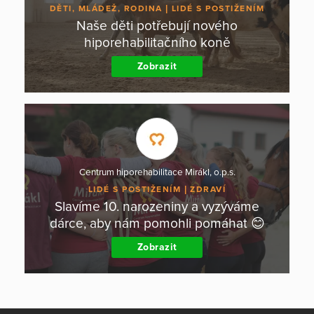
DĚTI, MLÁDEŽ, RODINA
LIDÉ S POSTIŽENÍM
Naše děti potřebují nového
hiporehabilitačního koně
Zobrazit
Centrum hiporehabilitace Mirákl, o.p.s.
LIDÉ S POSTIŽENÍM
ZDRAVÍ
Slavíme 10. narozeniny a vyzýváme
dárce, aby nám pomohli pomáhat 😊
Zobrazit