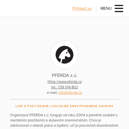
Přihlásit se
MENU
PFERDA z.ú.
https://www.pferda.cz
tel.: 739 014 802
e-mail:
info@pferda.cz
LIDÉ S POSTIŽENÍM
SOCIÁLNĚ ZNEVÝHODNĚNÉ SKUPINY
Organizace PFERDA z.ú. funguje od roku 2004 a pomáhá osobám s
mentálním postižením a duševním onemocněním. Chce je
zaktivizovat v oblasti práce a bydlení, učí je pracovním dovednostem,