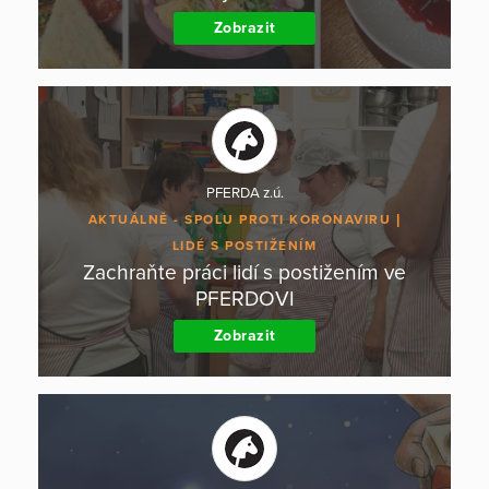
Zobrazit
PFERDA z.ú.
AKTUÁLNĚ - SPOLU PROTI KORONAVIRU
LIDÉ S POSTIŽENÍM
Zachraňte práci lidí s postižením ve
PFERDOVI
Zobrazit