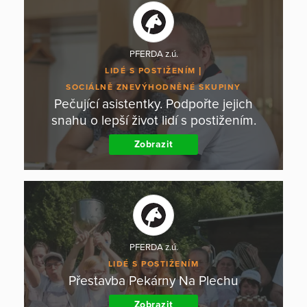
PFERDA z.ú.
LIDÉ S POSTIŽENÍM
SOCIÁLNĚ ZNEVÝHODNĚNÉ SKUPINY
Pečující asistentky. Podpořte jejich
snahu o lepší život lidí s postižením.
Zobrazit
PFERDA z.ú.
LIDÉ S POSTIŽENÍM
Přestavba Pekárny Na Plechu
Zobrazit