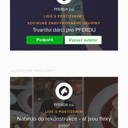
PFERDA z.ú.
LIDÉ S POSTIŽENÍM
SOCIÁLNĚ ZNEVÝHODNĚNÉ SKUPINY
Trvanliví dárci pro PFERDU
Podpořit
Vyzvat ostatní
UKONČENÉ PROJEKTY
PFERDA z.ú.
LIDÉ S POSTIŽENÍM
Natvrdo do rekonstrukce - ať jsou fleky
jisté!