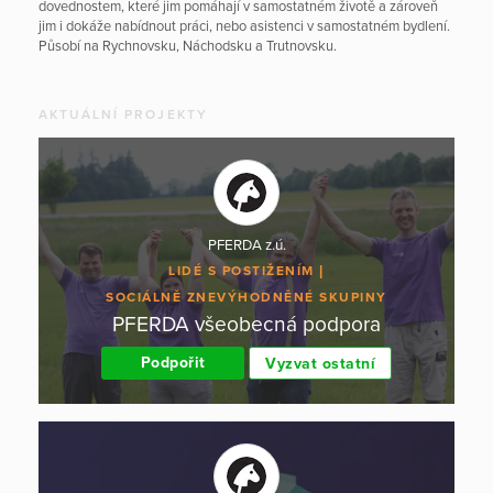
dovednostem, které jim pomáhají v samostatném životě a zároveň
jim i dokáže nabídnout práci, nebo asistenci v samostatném bydlení.
Působí na Rychnovsku, Náchodsku a Trutnovsku.
AKTUÁLNÍ PROJEKTY
PFERDA z.ú.
LIDÉ S POSTIŽENÍM
SOCIÁLNĚ ZNEVÝHODNĚNÉ SKUPINY
PFERDA všeobecná podpora
Podpořit
Vyzvat ostatní