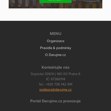
MENU
Organizace
Pravidla & podmínky
O Darujme.cz
Kontaktujte nás
Dejvická 306/9 | 160 00 Praha 6
IČ: 67360114
Tel.: +420 736 142 491
podpora@darujme.cz
Portál Darujme.cz provozuje